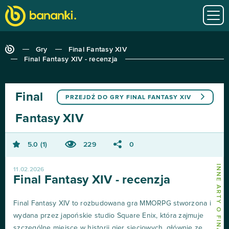
Gry
Final Fantasy XIV
Final Fantasy XIV - recenzja
Final
PRZEJDŹ DO GRY
FINAL FANTASY XIV
Fantasy XIV
5.0
1
229
0
INNE ARTY O FINAL FANTASY XIV
11.02.2026
Final Fantasy XIV - recenzja
Final Fantasy XIV to rozbudowana gra MMORPG stworzona i
wydana przez japońskie studio Square Enix, która zajmuje
szczególne miejsce w historii gier sieciowych, głównie ze