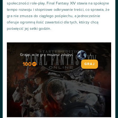
społeczności role-play. Final Fantasy XIV stawia na spokojne
tempo rozwoju i stopniowe odkrywanie treści, co sprawia, że
gra nie zmusza do ciągłego pośpiechu, a jednocześnie
oferuje ogromną ilość zawartości dla tych, którzy chcą
poświęcić jej setki godzin.
Grając w tę grę możesz zdobyć
i
100
GRAJ