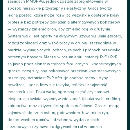
zasadach MMORPG, jednak została zaprojektowana w
sposób niezwykle przystępny i elastyczny. Gracz tworzy
jedną postać, która może rozwijać wszystkie dostępne klasy i
profesje bez potrzeby zakładania alternatywnych bohaterów
— wystarczy zmienić broń, aby zmienić rolę w drużynie.
System walki jest oparty na aktywnym używaniu umiejętności,
rotacji zdolności oraz współpracy w grupie, szczególnie w
bardziej wymagających lochach, rajdach i próbach przeciwko
potężnym bossom. Mecze w rozumieniu instancji PvE i PvP
są jasno podzielone: w trybach fabularnych i kooperacyjnych
gracze łączą siły, aby pokonywać przeciwników sterowanych
przez grę, natomiast PvP oferuje osobne areny i tryby
rywalizacji, gdzie liczy się taktyka, refleks i znajomość
mechanik klas. Poza walką ogromną część gry stanowi
eksploracja świata, wykonywanie zadań fabularnych, crafting,
zbieractwo oraz aktywności społecznościowe. Gracze mogą
zajmować się rzemiosłem, gotowaniem, łowieniem ryb,
dekorowaniem domów, udziałem w wydarzeniach
sezonowych czy nawet odgrywaniem ról w ramach