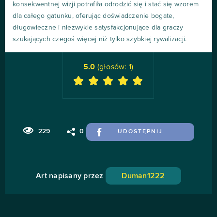
konsekwentnej wizji potrafiła odrodzić się i stać się wzorem
dla całego gatunku, oferując doświadczenie bogate,
długowieczne i niezwykle satysfakcjonujące dla graczy
szukających czegoś więcej niż tylko szybkiej rywalizacji.
5.0
(głosów:
1
)
229
0
UDOSTĘPNIJ
Art napisany przez
Duman1222