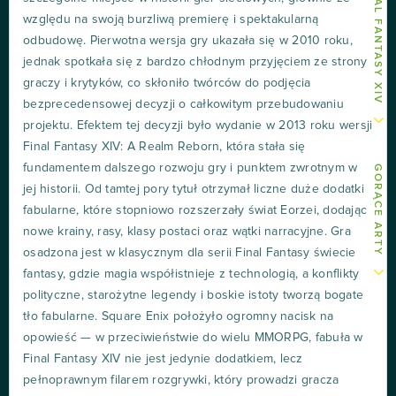
względu na swoją burzliwą premierę i spektakularną
odbudowę. Pierwotna wersja gry ukazała się w 2010 roku,
jednak spotkała się z bardzo chłodnym przyjęciem ze strony
graczy i krytyków, co skłoniło twórców do podjęcia
bezprecedensowej decyzji o całkowitym przebudowaniu
projektu. Efektem tej decyzji było wydanie w 2013 roku wersji
Final Fantasy XIV: A Realm Reborn, która stała się
fundamentem dalszego rozwoju gry i punktem zwrotnym w
GORĄCE ARTY
jej historii. Od tamtej pory tytuł otrzymał liczne duże dodatki
fabularne, które stopniowo rozszerzały świat Eorzei, dodając
nowe krainy, rasy, klasy postaci oraz wątki narracyjne. Gra
osadzona jest w klasycznym dla serii Final Fantasy świecie
fantasy, gdzie magia współistnieje z technologią, a konflikty
polityczne, starożytne legendy i boskie istoty tworzą bogate
tło fabularne. Square Enix położyło ogromny nacisk na
opowieść — w przeciwieństwie do wielu MMORPG, fabuła w
Final Fantasy XIV nie jest jedynie dodatkiem, lecz
pełnoprawnym filarem rozgrywki, który prowadzi gracza