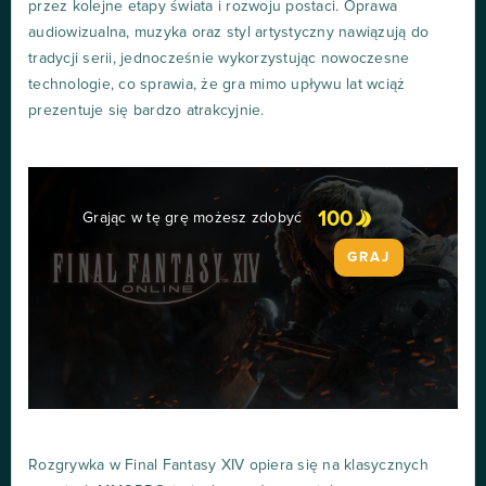
przez kolejne etapy świata i rozwoju postaci. Oprawa
audiowizualna, muzyka oraz styl artystyczny nawiązują do
tradycji serii, jednocześnie wykorzystując nowoczesne
technologie, co sprawia, że gra mimo upływu lat wciąż
prezentuje się bardzo atrakcyjnie.
100
Grając w tę grę możesz zdobyć
GRAJ
Rozgrywka w Final Fantasy XIV opiera się na klasycznych