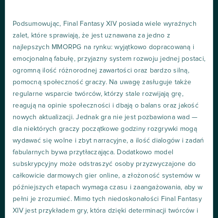
Podsumowując, Final Fantasy XIV posiada wiele wyraźnych
zalet, które sprawiają, że jest uznawana za jedno z
najlepszych MMORPG na rynku: wyjątkowo dopracowaną i
emocjonalną fabułę, przyjazny system rozwoju jednej postaci,
ogromną ilość różnorodnej zawartości oraz bardzo silną,
pomocną społeczność graczy. Na uwagę zasługuje także
regularne wsparcie twórców, którzy stale rozwijają grę,
reagują na opinie społeczności i dbają o balans oraz jakość
nowych aktualizacji. Jednak gra nie jest pozbawiona wad —
dla niektórych graczy początkowe godziny rozgrywki mogą
wydawać się wolne i zbyt narracyjne, a ilość dialogów i zadań
fabularnych bywa przytłaczająca. Dodatkowo model
subskrypcyjny może odstraszyć osoby przyzwyczajone do
całkowicie darmowych gier online, a złożoność systemów w
późniejszych etapach wymaga czasu i zaangażowania, aby w
pełni je zrozumieć. Mimo tych niedoskonałości Final Fantasy
XIV jest przykładem gry, która dzięki determinacji twórców i