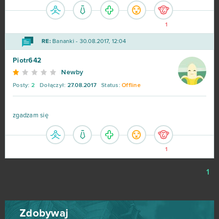
1
RE:
Bananki - 30.08.2017, 12:04
Piotr642
Newby
Posty:
2
Dołączył:
27.08.2017
Status:
Offline
zgadzam się
1
1
Zdobywaj