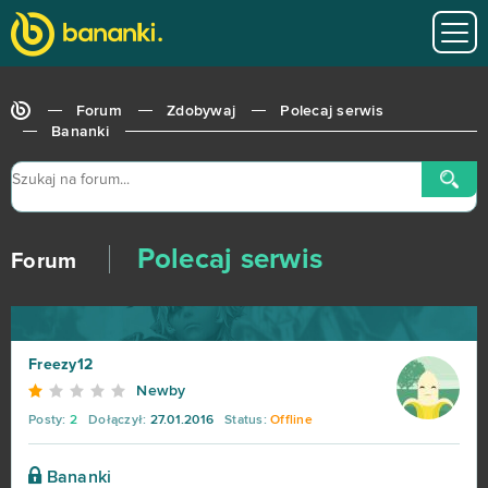
Forum
Zdobywaj
Polecaj serwis
Bananki
Polecaj serwis
Forum
Freezy12
Newby
Posty:
2
Dołączył:
27.01.2016
Status:
Offline
Bananki