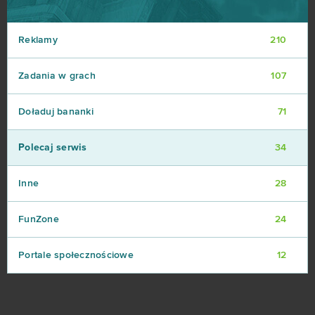
Reklamy
210
Zadania w grach
107
Doładuj bananki
71
Polecaj serwis
34
Inne
28
FunZone
24
Portale społecznościowe
12