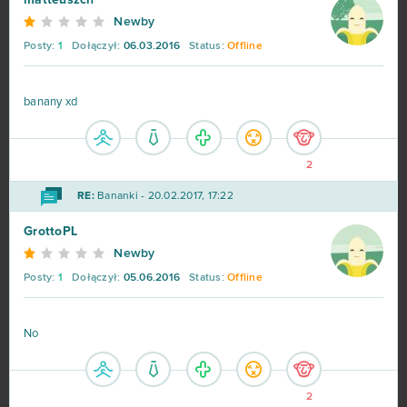
matteuszch
Newby
Posty:
1
Dołączył:
06.03.2016
Status:
Offline
banany xd
2
RE:
Bananki - 20.02.2017, 17:22
GrottoPL
Newby
Posty:
1
Dołączył:
05.06.2016
Status:
Offline
No
2