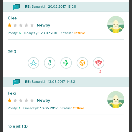
RE:
Bananki - 20.02.2017, 18:28
Clee
Newby
Posty:
6
Dołączył:
23.07.2016
Status:
Offline
tak :)
2
RE:
Bananki - 13.05.2017, 14:32
Fexi
Newby
Posty:
1
Dołączył:
10.05.2017
Status:
Offline
no a jak ! :D