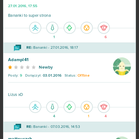
27.01.2016, 17:55
Bananki to super strona
1
6
RE:
Bananki - 27.01.2016, 18:17
Adampl41
Newby
Posty:
9
Dołączył:
03.01.2016
Status:
Offline
Lizus xD
4
1
4
RE:
Bananki - 07.03.2016, 14:53