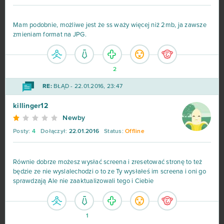
Mam podobnie, możliwe jest że ss waży więcej niż 2mb, ja zawsze
zmieniam format na JPG.
2
RE:
BŁĄD - 22.01.2016, 23:47
killinger12
Newby
Posty:
4
Dołączył:
22.01.2016
Status:
Offline
Równie dobrze możesz wysłać screena i zresetować stronę to też
będzie ze nie wyslalechodzi o to ze Ty wysłałeś im screena i oni go
sprawdzają Ale nie zaaktualizowali tego i Ciebie
1