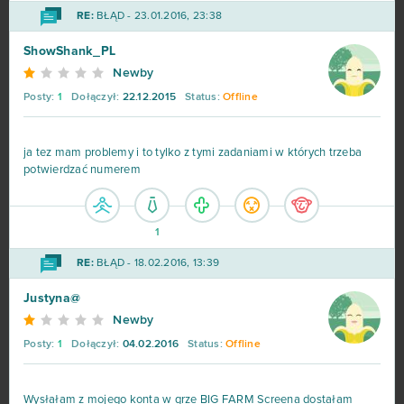
RE:
BŁĄD - 23.01.2016, 23:38
ShowShank_PL
Newby
Posty:
1
Dołączył:
22.12.2015
Status:
Offline
ja tez mam problemy i to tylko z tymi zadaniami w których trzeba
potwierdzać numerem
1
RE:
BŁĄD - 18.02.2016, 13:39
Justyna@
Newby
Posty:
1
Dołączył:
04.02.2016
Status:
Offline
Wysłałam z mojego konta w grze BIG FARM Screena dostałam