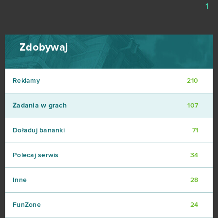
1
Zdobywaj
Reklamy
210
Zadania w grach
107
Doładuj bananki
71
Polecaj serwis
34
Inne
28
FunZone
24