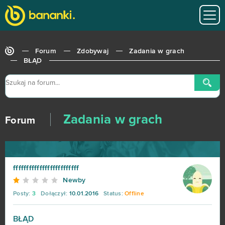
Forum
Zdobywaj
Zadania w grach
BŁĄD
Zadania w grach
Forum
fffffffffffffffffffffffff
Newby
Posty:
3
Dołączył:
10.01.2016
Status:
Offline
BŁĄD