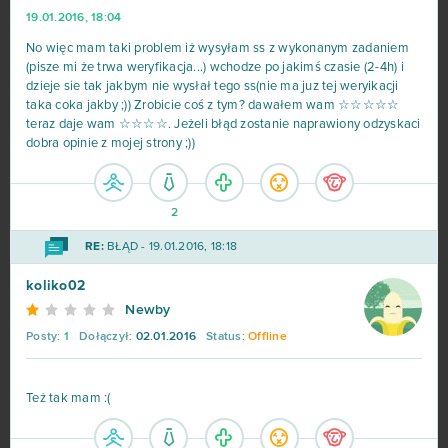
19.01.2016, 18:04
No więc mam taki problem iż wysyłam ss z wykonanym zadaniem
(pisze mi że trwa weryfikacja...) wchodze po jakimś czasie (2-4h) i
dzieje sie tak jakbym nie wysłał tego ss(nie ma juz tej weryikacji
taka coka jakby ;)) Zrobicie coś z tym? dawałem wam ☆☆☆☆☆
teraz daje wam ☆☆☆☆. Jeżeli błąd zostanie naprawiony odzyskaci
dobra opinie z mojej strony ;))
2
RE:
BŁĄD - 19.01.2016, 18:18
koliko02
Newby
Posty:
1
Dołączył:
02.01.2016
Status:
Offline
Też tak mam :(