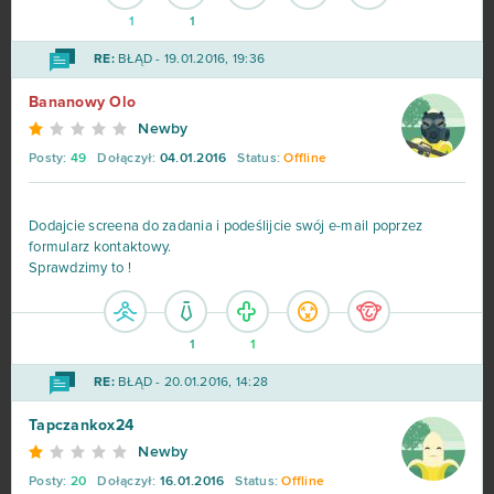
1
1
RE:
BŁĄD - 19.01.2016, 19:36
Bananowy Olo
Newby
Posty:
49
Dołączył:
04.01.2016
Status:
Offline
Dodajcie screena do zadania i podeślijcie swój e-mail poprzez
formularz kontaktowy.
Sprawdzimy to !
1
1
RE:
BŁĄD - 20.01.2016, 14:28
Tapczankox24
Newby
Posty:
20
Dołączył:
16.01.2016
Status:
Offline