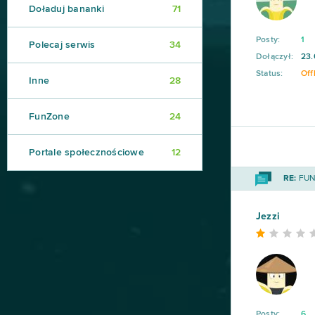
Doładuj bananki
71
Posty:
1
Polecaj serwis
34
Dołączył:
23.
Status:
Off
Inne
28
FunZone
24
Portale społecznościowe
12
RE:
FUN 
Jezzi
Posty:
6