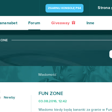
Strona
ZGARNIJ KONSOLĘ PS4
ananabet
Forum
Giveaway
Inne
ZONE
Wiadomość
t
FUN ZONE
Newby
03.08.2016, 12:42
Wiadomo kiedy będą bananki za granie w Fun