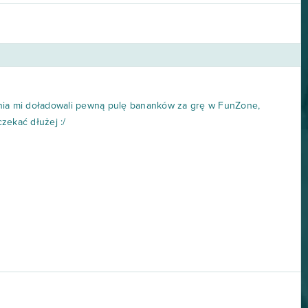
dnia mi doładowali pewną pulę bananków za grę w FunZone,
czekać dłużej :/