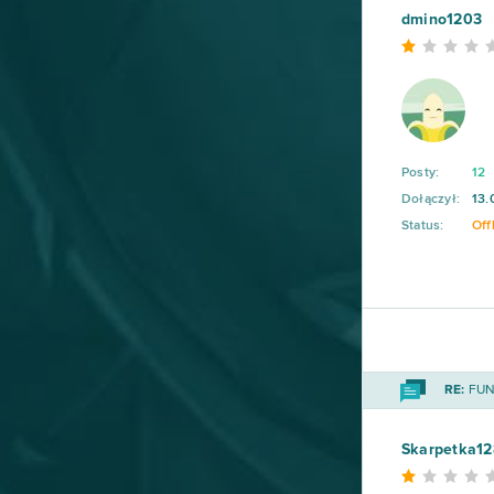
dmino1203
Posty:
12
Dołączył:
13.
Status:
Off
RE:
FUN 
Skarpetka12