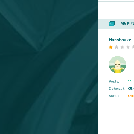
RE:
FUN 
Hanshouke
Posty:
14
Dołączył:
05.
Status:
Off