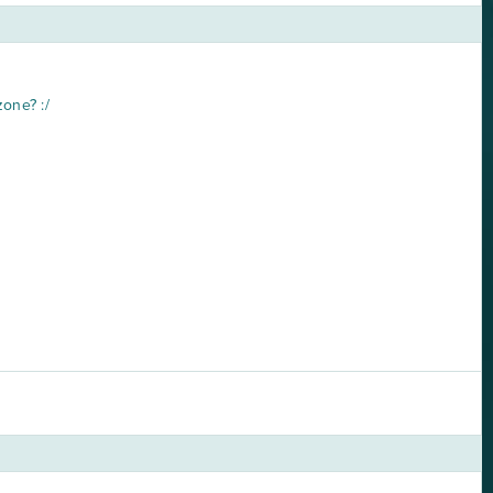
one? :/