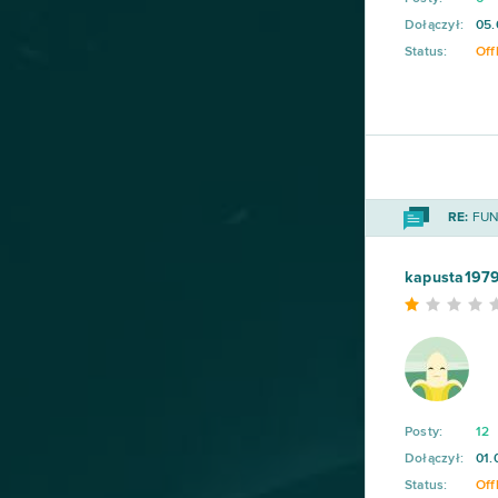
Dołączył:
05.
Status:
Off
RE:
FUN 
kapusta197
Posty:
12
Dołączył:
01.
Status:
Off