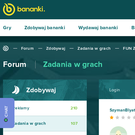
Gry
Zdobywaj bananki
Wydawaj bananki
B
Forum
Zdobywaj
Zadania w grach
FUN 
Forum
Zadania w grach
Zdobywaj
Login
CHAT
Reklamy
210
SzymanBlya
Zadania w grach
107