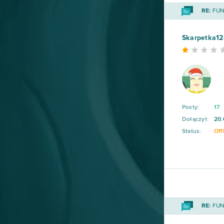
RE:
FUN 
Skarpetka12
Posty:
17
Dołączył:
20.
Status:
Off
RE:
FUN 