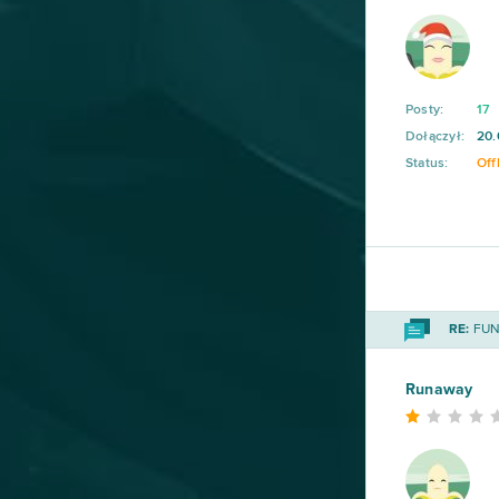
Posty:
17
Dołączył:
20.
Status:
Off
RE:
FUN 
Runaway