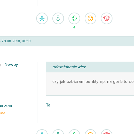
4
- 29.08.2018, 00:10
Newby
adamlukasiewicz
czy jak uzbieram punkty np. na gta 5 to do
Ta
08.2018
line