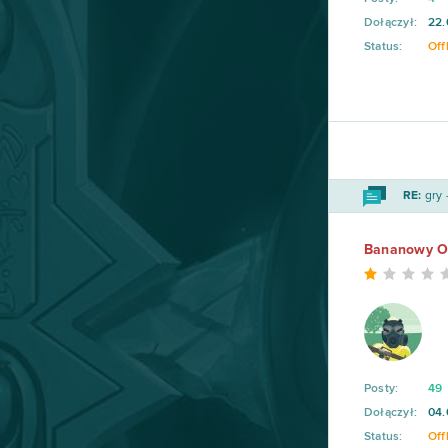
Dołączył:
22.
Status:
Off
RE:
gry 
Bananowy O
Posty:
49
Dołączył:
04.
Status:
Off