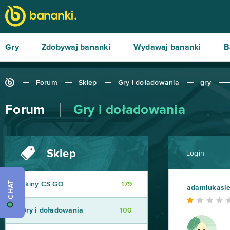
Gry
Zdobywaj bananki
Wydawaj bananki
B
Forum
Sklep
Gry i doładowania
gry
Forum
Gry i doładowania
Sklep
Login
CHAT
Skiny CS GO
179
adamlukasi
Gry i doładowania
100