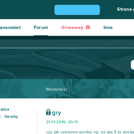
Strona
ZGARNIJ KONSOLĘ PS4
ananabet
Forum
Giveaway
Inne
Wiadomość
ewicz
gry
Newby
21.01.2016, 20:13
czy jak uzbieram punkty np. na gta 5 to dosta