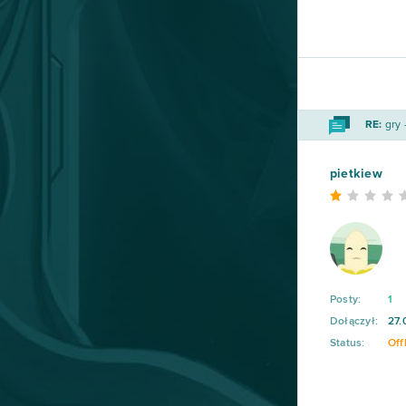
RE:
gry 
pietkiew
Posty:
1
Dołączył:
27.
Status:
Off