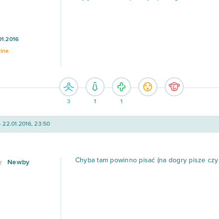
01.2016
line
3
1
1
- 22.01.2016, 23:50
Chyba tam powinno pisać (na dogry pisze czy 
Newby