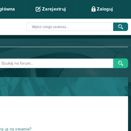
 główna
Zarejestruj
Zaloguj
nę ją na steamie?