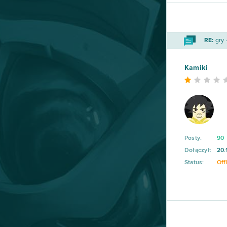
RE:
gry 
Kamiki
Posty:
90
Dołączył:
20.
Status:
Off