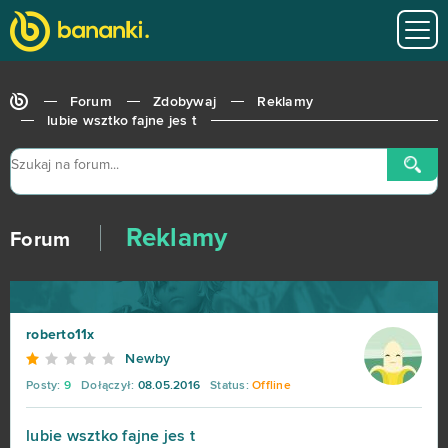
Forum
Zdobywaj
Reklamy
lubie wsztko fajne jes t
Reklamy
Forum
roberto11x
Newby
Posty:
9
Dołączył:
08.05.2016
Status:
Offline
lubie wsztko fajne jes t