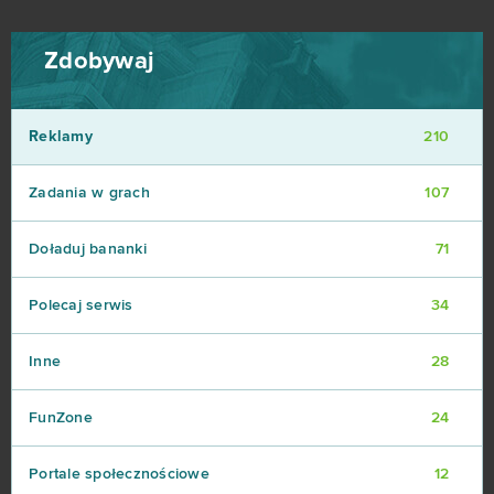
Zdobywaj
Reklamy
210
Zadania w grach
107
Doładuj bananki
71
Polecaj serwis
34
Inne
28
FunZone
24
Portale społecznościowe
12