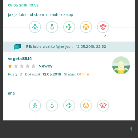
08.05.2016, 10:52
jak ja lubie tol strone op nalepsza op
2
RE:
lubie wsztko fajne jes t - 12.05.2016, 22:52
vegetaSSJ4
Newby
Posty:
2
Dołączył:
12.05.2016
Status:
Offline
aha
1
1
1