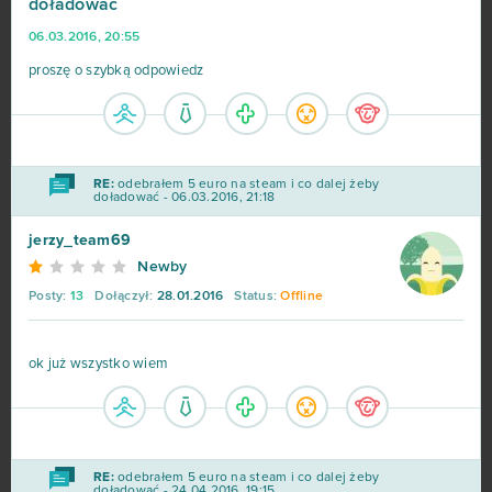
doładować
06.03.2016, 20:55
proszę o szybką odpowiedz
RE:
odebrałem 5 euro na steam i co dalej żeby
doładować - 06.03.2016, 21:18
jerzy_team69
Newby
Posty:
13
Dołączył:
28.01.2016
Status:
Offline
ok już wszystko wiem
RE:
odebrałem 5 euro na steam i co dalej żeby
doładować - 24.04.2016, 19:15