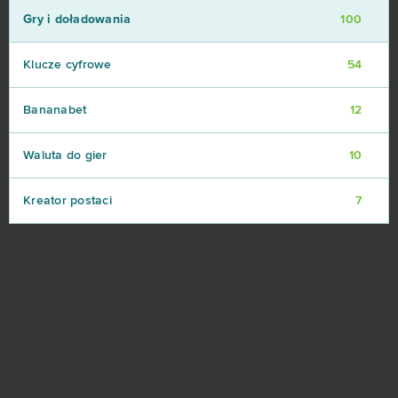
Gry i doładowania
100
Klucze cyfrowe
54
Bananabet
12
Waluta do gier
10
Kreator postaci
7