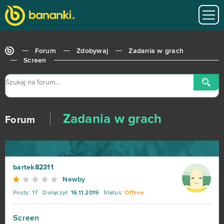
Forum
Zdobywaj
Zadania w grach
Screen
Zadania w grach
Forum
bartek82311
Newby
Posty:
17
Dołączył:
16.11.2019
Status:
Offline
Screen