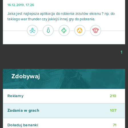
16.12.2019, 17:26
Jaka jest najlepsza aplikacja do robienia zrzutów ekranu ? np. do
takiego war thunder czy jakiejś innej gry do pobrania.
1
Zdobywaj
Reklamy
210
Zadania w grach
107
Doładuj bananki
71