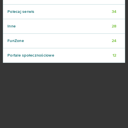
Polecaj serwis
34
Inne
28
FunZone
24
Portale społecznościowe
12