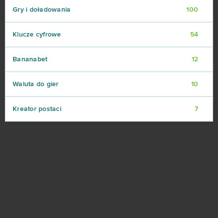
Gry i doładowania
100
Klucze cyfrowe
54
Bananabet
12
Waluta do gier
10
Kreator postaci
7