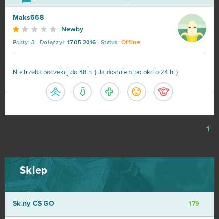
Maks668
Newby
Posty:
3
Dołączył:
17.05.2016
Status:
Offline
Nie trzeba poczekaj do 48 h :) Ja dostalem po okolo 24 h :)
1
Sklep
Skiny CS GO
179