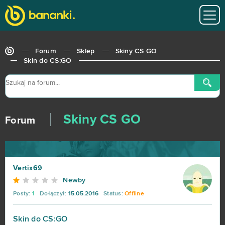
Forum
Sklep
Skiny CS GO
Skin do CS:GO
Skiny CS GO
Forum
Vertix69
Newby
Posty:
1
Dołączył:
15.05.2016
Status:
Offline
Skin do CS:GO