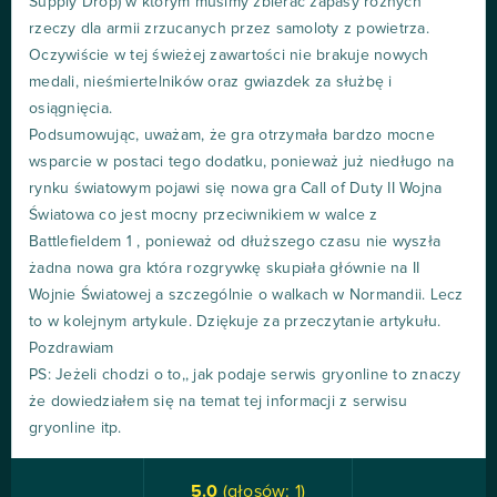
Supply Drop) w którym musimy zbierać zapasy różnych
rzeczy dla armii zrzucanych przez samoloty z powietrza.
Oczywiście w tej świeżej zawartości nie brakuje nowych
medali, nieśmiertelników oraz gwiazdek za służbę i
osiągnięcia.
Podsumowując, uważam, że gra otrzymała bardzo mocne
wsparcie w postaci tego dodatku, ponieważ już niedługo na
rynku światowym pojawi się nowa gra Call of Duty II Wojna
Światowa co jest mocny przeciwnikiem w walce z
Battlefieldem 1 , ponieważ od dłuższego czasu nie wyszła
żadna nowa gra która rozgrywkę skupiała głównie na II
Wojnie Światowej a szczególnie o walkach w Normandii. Lecz
to w kolejnym artykule. Dziękuje za przeczytanie artykułu.
Pozdrawiam
PS: Jeżeli chodzi o to,, jak podaje serwis gryonline to znaczy
że dowiedziałem się na temat tej informacji z serwisu
gryonline itp.
5.0
(głosów:
1
)