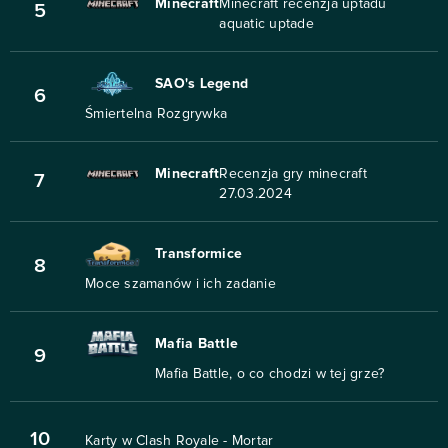
Minecraft
Minecraft recenzja uptadu
5
aquatic uptade
SAO's Legend
6
Śmiertelna Rozgrywka
Minecraft
Recenzja gry minecraft
7
27.03.2024
Transformice
8
Moce szamanów i ich zadanie
Mafia Battle
9
Mafia Battle, o co chodzi w tej grze?
10
Karty w Clash Royale - Mortar