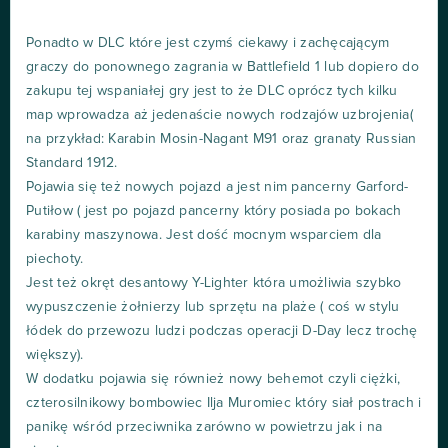
Ponadto w DLC które jest czymś ciekawy i zachęcającym
graczy do ponownego zagrania w Battlefield 1 lub dopiero do
zakupu tej wspaniałej gry jest to że DLC oprócz tych kilku
map wprowadza aż jedenaście nowych rodzajów uzbrojenia(
na przykład: Karabin Mosin-Nagant M91 oraz granaty Russian
Standard 1912.
Pojawia się też nowych pojazd a jest nim pancerny Garford-
Putiłow ( jest po pojazd pancerny który posiada po bokach
karabiny maszynowa. Jest dość mocnym wsparciem dla
piechoty.
Jest też okręt desantowy Y-Lighter która umożliwia szybko
wypuszczenie żołnierzy lub sprzętu na plaże ( coś w stylu
łódek do przewozu ludzi podczas operacji D-Day lecz trochę
większy).
W dodatku pojawia się również nowy behemot czyli ciężki,
czterosilnikowy bombowiec Ilja Muromiec który siał postrach i
panikę wśród przeciwnika zarówno w powietrzu jak i na