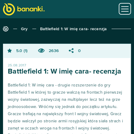
Gry
Battlefield 1: W imię cara- recenzja
5.0
1
2636
0
25.08.2017
Battlefield 1: W imię cara- recenzja
Battlefield 1: W imię cara - drugie rozszerzenie do gry
Battlefield 1 w której to gracze walczą na frontach pierwszej
wojny światowej, zazwyczaj na multiplayer lecz też na grze
jednoosobowe. Wróćmy się jednak do początku artykułu.
Gracze trafiają na największy front I wojny światowej, Gracz
będzie walczył po stronie armii rosyjskiej która siała strach i
zamęt w oczach wroga na frontach I wojny światowej.