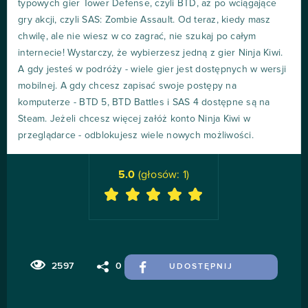
typowych gier Tower Defense, czyli BTD, aż po wciągające
gry akcji, czyli SAS: Zombie Assault. Od teraz, kiedy masz
chwilę, ale nie wiesz w co zagrać, nie szukaj po całym
internecie! Wystarczy, że wybierzesz jedną z gier Ninja Kiwi.
A gdy jesteś w podróży - wiele gier jest dostępnych w wersji
mobilnej. A gdy chcesz zapisać swoje postępy na
komputerze - BTD 5, BTD Battles i SAS 4 dostępne są na
Steam. Jeżeli chcesz więcej załóż konto Ninja Kiwi w
przeglądarce - odblokujesz wiele nowych możliwości.
5.0
(głosów:
1
)
2597
0
UDOSTĘPNIJ