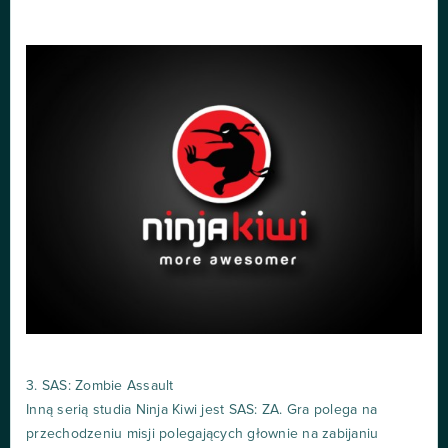
3. SAS: Zombie Assault
Inną serią studia Ninja Kiwi jest SAS: ZA. Gra polega na
przechodzeniu misji polegających głownie na zabijaniu