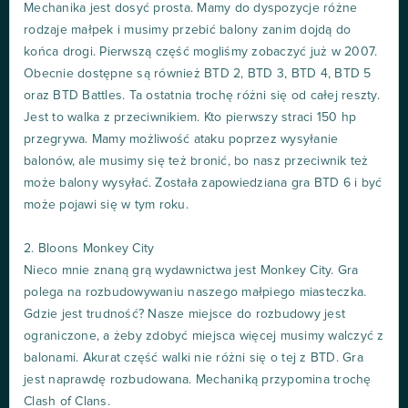
Mechanika jest dosyć prosta. Mamy do dyspozycje różne
rodzaje małpek i musimy przebić balony zanim dojdą do
końca drogi. Pierwszą część mogliśmy zobaczyć już w 2007.
Obecnie dostępne są również BTD 2, BTD 3, BTD 4, BTD 5
oraz BTD Battles. Ta ostatnia trochę różni się od całej reszty.
Jest to walka z przeciwnikiem. Kto pierwszy straci 150 hp
przegrywa. Mamy możliwość ataku poprzez wysyłanie
balonów, ale musimy się też bronić, bo nasz przeciwnik też
może balony wysyłać. Została zapowiedziana gra BTD 6 i być
może pojawi się w tym roku.
2. Bloons Monkey City
Nieco mnie znaną grą wydawnictwa jest Monkey City. Gra
polega na rozbudowywaniu naszego małpiego miasteczka.
Gdzie jest trudność? Nasze miejsce do rozbudowy jest
ograniczone, a żeby zdobyć miejsca więcej musimy walczyć z
balonami. Akurat część walki nie różni się o tej z BTD. Gra
jest naprawdę rozbudowana. Mechaniką przypomina trochę
Clash of Clans.