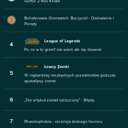
Gothic 2 Noc Kruka
Bohaterowie Overwatch: Burzyciel - Omówienie i
Porady
League of Legends
4
Po co w to gram? nie wiem ale się doweim
Łowcy Zombi
5
10 najbardziej niezbędnych przedmiotów podczas
apokalipsy zombi
6
„Ten artykuł został odrzucony” - Błędy.
7
Phasmophobia - recenzja dobrego horroru