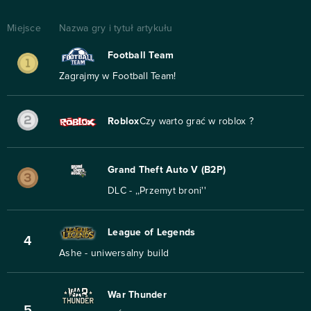
Miejsce
Nazwa gry i tytuł artykułu
Football Team
Zagrajmy w Football Team!
Roblox
Czy warto grać w roblox ?
Grand Theft Auto V (B2P)
DLC - ,,Przemyt broni''
League of Legends
4
Ashe - uniwersalny build
War Thunder
5