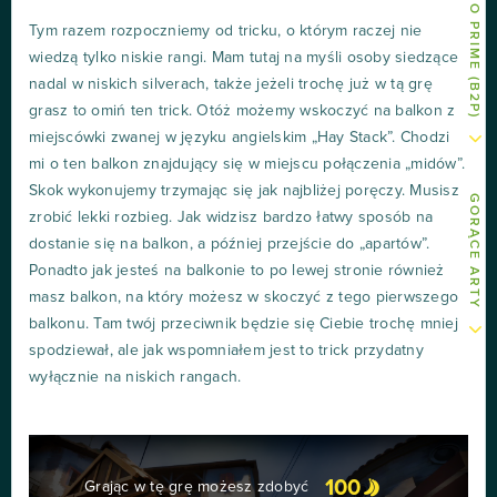
Tym razem rozpoczniemy od tricku, o którym raczej nie
wiedzą tylko niskie rangi. Mam tutaj na myśli osoby siedzące
nadal w niskich silverach, także jeżeli trochę już w tą grę
grasz to omiń ten trick. Otóż możemy wskoczyć na balkon z
miejscówki zwanej w języku angielskim „Hay Stack”. Chodzi
mi o ten balkon znajdujący się w miejscu połączenia „midów”.
Skok wykonujemy trzymając się jak najbliżej poręczy. Musisz
GORĄCE ARTY
zrobić lekki rozbieg. Jak widzisz bardzo łatwy sposób na
dostanie się na balkon, a później przejście do „apartów”.
Ponadto jak jesteś na balkonie to po lewej stronie również
masz balkon, na który możesz w skoczyć z tego pierwszego
balkonu. Tam twój przeciwnik będzie się Ciebie trochę mniej
spodziewał, ale jak wspomniałem jest to trick przydatny
wyłącznie na niskich rangach.
100
Grając w tę grę możesz zdobyć