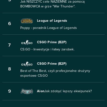
Jak NISZCZYĆ cele NAZIEMNE za pomocą
BOMBOWCA w grze "War Thunder".
League of Legends
6
Poppy - poradnik League of Legends
CSGO Prime (B2P)
7
CS:GO - Inwestycje i łatwy zarobek.
CSGO Prime (B2P)
8
Best of The Best, czyli profesjonalne drużyny
esportowe CS:GO
9
Aion
Jak zdobyć lepszy ekwipunek?