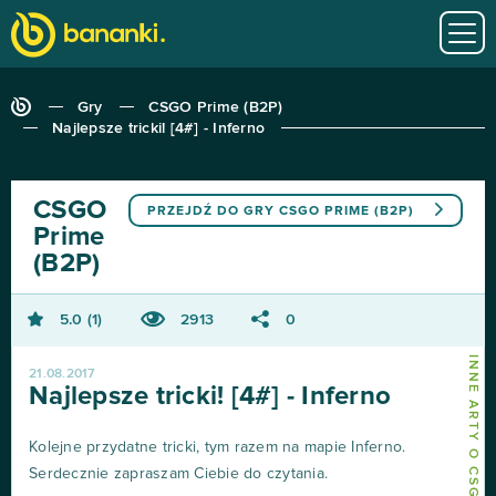
Gry
CSGO Prime (B2P)
Najlepsze tricki! [4#] - Inferno
CSGO
PRZEJDŹ DO GRY
CSGO PRIME (B2P)
Prime
(B2P)
5.0
1
2913
0
INNE ARTY O CSGO PRIME (B2P)
21.08.2017
Najlepsze tricki! [4#] - Inferno
Kolejne przydatne tricki, tym razem na mapie Inferno.
Serdecznie zapraszam Ciebie do czytania.