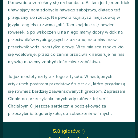
Ponownie przenieśmy się na bombsite A. Tam jest jeden trick
ułatwiający nam zdobycie łatwego zabójstwa, dlatego też
przejdźmy do rzeczy. Na pewno kojarzysz miejscówkę w
języku angielsku zwaną „pit”. Tam znajduje się pewien
rowerek, a po wskoczeniu na niego mamy dobry widok na
przeciwników wybiegających z balkonu, natomiast nasz
przeciwnik widzi nam tylko głowę. W te miejsce rzadko kto
się wcelowuje, przez co zanim przeciwnik nakieruje na nas
myszką możemy zdobyć dość łatwe zabójstwo.
To już niestety na tyle z tego artykułu. W następnych
artykułach postaram przedstawić się tricki, które przydadzą
się również bardziej zaawansowanych graczom. Zapraszam
Ciebie do przeczytania innych artykułów z tej serii.
Chciałbym Ci jeszcze serdecznie podziękować za
przeczytanie tego artykułu, do zobaczenia w innych.
5.0
(głosów:
1
)