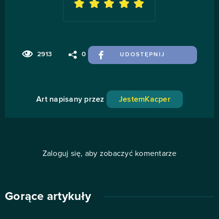
2913
0
UDOSTĘPNIJ
Art napisany przez
JestemKacper
Zaloguj się, aby zobaczyć komentarze
Gorące artykuły