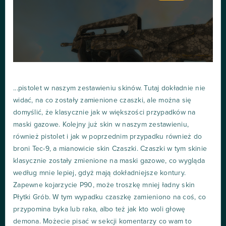
...pistolet w naszym zestawieniu skinów. Tutaj dokładnie nie
widać, na co zostały zamienione czaszki, ale można się
domyślić, że klasycznie jak w większości przypadków na
maski gazowe. Kolejny już skin w naszym zestawieniu,
również pistolet i jak w poprzednim przypadku również do
broni Tec-9, a mianowicie skin Czaszki. Czaszki w tym skinie
klasycznie zostały zmienione na maski gazowe, co wygląda
według mnie lepiej, gdyż mają dokładniejsze kontury.
Zapewne kojarzycie P90, może troszkę mniej ładny skin
Płytki Grób. W tym wypadku czaszkę zamieniono na coś, co
przypomina byka lub raka, albo też jak kto woli głowę
demona. Możecie pisać w sekcji komentarzy co wam to