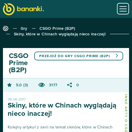
Gry
CSGO Prime (B2P)
Skiny, które w Chinach wyglądają nieco inaczej!
CSGO
PRZEJDŹ DO GRY
CSGO PRIME (B2P)
Prime
(B2P)
5.0
3
3177
0
INNE ARTY O CSGO PRIME (B2P)
08.08.2017
Skiny, które w Chinach wyglądają
nieco inaczej!
Kolejny artykuł z serii na temat skinów, które w Chinach