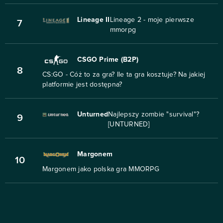
Lineage II
Lineage 2 - moje pierwsze
7
mmorpg
CSGO Prime (B2P)
8
CS:GO - Cóż to za gra? Ile ta gra kosztuje? Na jakiej
platformie jest dostępna?
Unturned
Najlepszy zombie "survival"?
9
[UNTURNED]
Margonem
10
Margonem jako polska gra MMORPG