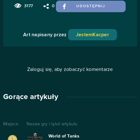
3177
0
UDOSTĘPNIJ
Art napisany przez
JestemKacper
Zaloguj się, aby zobaczyć komentarze
Gorące artykuły
Miejsce
Nazwa gry i tytuł artykułu
World of Tanks