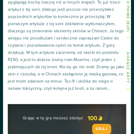
wyglądają trochę inaczej niż w innych krajach. To już trzeci
artykuł z tej serii, dlatego jeśli jeszcze nie przeczytałeś
poprzednich artykułów to koniecznie je przeczytaj. W
pierwszym artykule z tej serii dokładnie wytłumaczyłem,
dlaczego są zmienianie elementy skinów w Chinach. Ja tego
wstępu nie przedłużam i serdecznie zapraszam Ciebie do
czytania i pozostawienia opinii na temat artykułu. Z góry
dziękuję. W tym artykule zaczniemy od skórki do pistoletu
GORĄCE ARTY
P250, a jest to dobrze znany nam Muertos, czyli jeden z
piękniejszych do tej broni. Kto by go nie znał. Znamy go jako
skin z czaszką, a w Chinach zastąpiono ją maską gazową, co
jest moim zdaniem na minus. Tec-9 i skórka do niego o
nazwie toksyczny, czyli kolejna już broń, a za razem...
100
Grając w tę grę możesz zdobyć
GRAJ