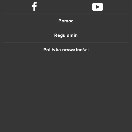
Pomoc
Regulamin
Polityka prywatności
Kontakt
www.bananki.pl
Trustpilot
© Copyright 2015