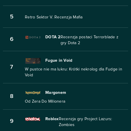
5
Retro Sektor V. Recenzja Mafia
DOTA 2
Recenzja postaci Terrorblade z
6
gry Dota 2
Fugue in Void
7
W pustce nie ma lukru: Krótki nekrolog dla Fudge in
Void
Margonem
8
Od Zera Do Milionera
Roblox
Recenzja gry Project Lazurs:
9
Zombies