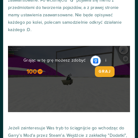
zaawansowane. Po wciśnięciu "Q" pojawia się menu z
przedmiotami do tworzenia pojazdów, a z prawej stronie
mamy ustawienia zaawansowane. Nie będe opisywać
każdego po kolei, polecam samodzielnie odkryć działanie
każdego :D.
Grając w tę grę możesz zdobyć
i
100
GRAJ
Jeżeli zainteresuje Was tryb to ściągnijcie go wchodząc do
Garry's Mod'a przez Steam'a. Wejdźcie z zakładkę "Dodatki",