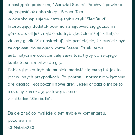
a następnie podstronę "Warsztat Steam". Po chwili powinno
się pojawić okienko sklepu Steam. Tam
w okienko wpisujemy nazwę trybu czyli "SledBuild".
Interesujący dodatek powinien znajdować się gdzieś na
górze. Jeżeli już znajdziecie tryb zjedźcie niżej i kliknijcie
zielony guzik "Zasubskrybuj", ale pamiętajcie, że musicie być
zalogowani do swojego konta Steam. Dzięki temu
automatycznie dodacie całą zawartość tryby do swojego
konta Steam, a także do gry.
Pobierając ten tryb nie musicie martwić się mapą tak jak to
jest w innych przypadkach. Po pobraniu normalnie włączamy
grę klikając "Rozpocznij nową grę". Jeżeli chodzi o mapę to
możemy znaleźć ją po lewej stronie
z zakładce "Sledbuild".
Dajcie znać co myślicie o tym trybie w komentarzu,
pozdrawiam
<3 Natalia280