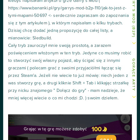
kiedyś napisałam artykuł o grze Garry's Mod (
https://www.bananki.pl/gry/garrys-mod-b2p-110/jak-to-jest-z-
tymi-mapami-50697 <- serdecznie zapraszam do zapoznania
się z tym artykułem ), w którym napisałam o kilku trybach.
Dzisiaj chcę dodać jedną propozycję do całej listy, a
mianowicie: Sledbuild.
Cały tryb zauroczył mnie swoją prostotą, a zarazem
poświęceniem włożonym w ten tryb. Jedyne co musimy robić
to stworzyć swój własny pojazd, aby ścigać się z innymi
GORĄCE ARTY
graczami ( polecam grać z swoimi przyjaciółmi łącząc się
przez Steam'a. Jeżeli nie wiecie to już mówię: niech jeden z
was stworzy grę, a drugi kliknie Shift + Tab i klikając strzałkę
przy nicku znajomego " Dołącz do gry" - mam nadzieje, że
mniej więcej wiecie o co mi chodzi ;D. ) swoim dziełem.
100
Grając w tę grę możesz zdobyć