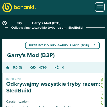
Gry
Garry's Mod (B2P)
Odkrywajmy wszystkie tryby razem: SledBuild
PRZEJDŹ DO GRY
GARRY'S MOD (B2P)
Garry's Mod (B2P)
5.0
1
4796
0
INNE ARTY O GARRY'S MOD (B2P)
02.08.2018
Odkrywajmy wszystkie tryby razem:
SledBuild
Cześć i czołem,