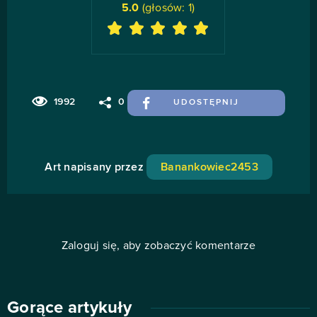
5.0
(głosów:
1
)
1992
0
UDOSTĘPNIJ
Art napisany przez
Banankowiec2453
Zaloguj się, aby zobaczyć komentarze
Gorące artykuły