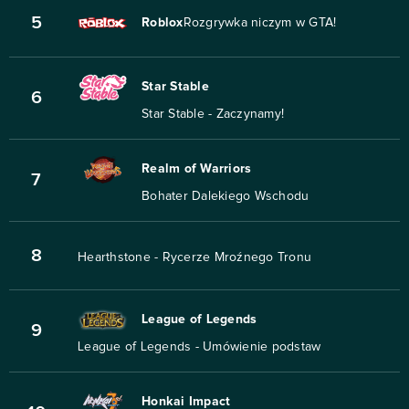
5
Roblox
Rozgrywka niczym w GTA!
Star Stable
6
Star Stable - Zaczynamy!
Realm of Warriors
7
Bohater Dalekiego Wschodu
8
Hearthstone - Rycerze Mroźnego Tronu
League of Legends
9
League of Legends - Umówienie podstaw
Honkai Impact