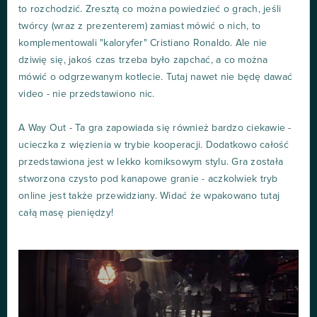
to rozchodzić. Zresztą co można powiedzieć o grach, jeśli
twórcy (wraz z prezenterem) zamiast mówić o nich, to
komplementowali "kaloryfer" Cristiano Ronaldo. Ale nie
dziwię się, jakoś czas trzeba było zapchać, a co można
mówić o odgrzewanym kotlecie. Tutaj nawet nie będę dawać
video - nie przedstawiono nic.
A Way Out - Ta gra zapowiada się również bardzo ciekawie -
ucieczka z więzienia w trybie kooperacji. Dodatkowo całość
przedstawiona jest w lekko komiksowym stylu. Gra została
stworzona czysto pod kanapowe granie - aczkolwiek tryb
online jest także przewidziany. Widać że wpakowano tutaj
całą masę pieniędzy!