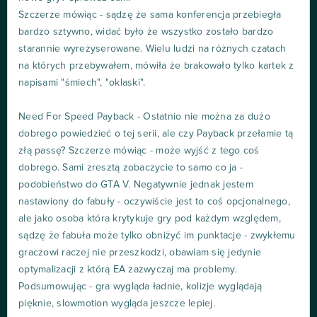
Szczerze mówiąc - sądzę że sama konferencja przebiegła
bardzo sztywno, widać było że wszystko zostało bardzo
starannie wyreżyserowane. Wielu ludzi na różnych czatach
na których przebywałem, mówiła że brakowało tylko kartek z
napisami "śmiech", "oklaski".
Need For Speed Payback - Ostatnio nie można za dużo
dobrego powiedzieć o tej serii, ale czy Payback przełamie tą
złą passę? Szczerze mówiąc - może wyjść z tego coś
dobrego. Sami zresztą zobaczycie to samo co ja -
podobieństwo do GTA V. Negatywnie jednak jestem
nastawiony do fabuły - oczywiście jest to coś opcjonalnego,
ale jako osoba która krytykuje gry pod każdym względem,
sądzę że fabuła może tylko obniżyć im punktacje - zwykłemu
graczowi raczej nie przeszkodzi, obawiam się jedynie
optymalizacji z którą EA zazwyczaj ma problemy.
Podsumowując - gra wygląda ładnie, kolizje wyglądają
pięknie, slowmotion wygląda jeszcze lepiej.