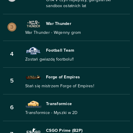
GTA V czyli najlepszy, gangsterski
sandbox ostatnich lat
War Thunder
War Thunder - Wojenny grom
Football Team
4
Zostań gwiazdą footbolu!!
Forge of Empires
5
Stań się mistrzem Forge of Empires!
Transformice
6
Transformice - Myszki w 2D
CSGO Prime (B2P)