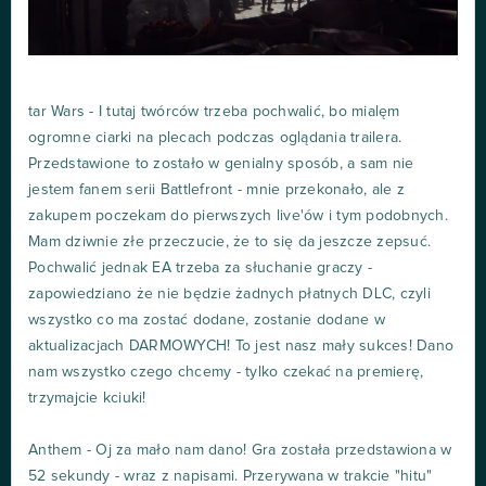
tar Wars - I tutaj twórców trzeba pochwalić, bo mialęm
ogromne ciarki na plecach podczas oglądania trailera.
Przedstawione to zostało w genialny sposób, a sam nie
jestem fanem serii Battlefront - mnie przekonało, ale z
zakupem poczekam do pierwszych live'ów i tym podobnych.
Mam dziwnie złe przeczucie, że to się da jeszcze zepsuć.
Pochwalić jednak EA trzeba za słuchanie graczy -
zapowiedziano że nie będzie żadnych płatnych DLC, czyli
wszystko co ma zostać dodane, zostanie dodane w
aktualizacjach DARMOWYCH! To jest nasz mały sukces! Dano
nam wszystko czego chcemy - tylko czekać na premierę,
trzymajcie kciuki!
Anthem - Oj za mało nam dano! Gra została przedstawiona w
52 sekundy - wraz z napisami. Przerywana w trakcie "hitu"