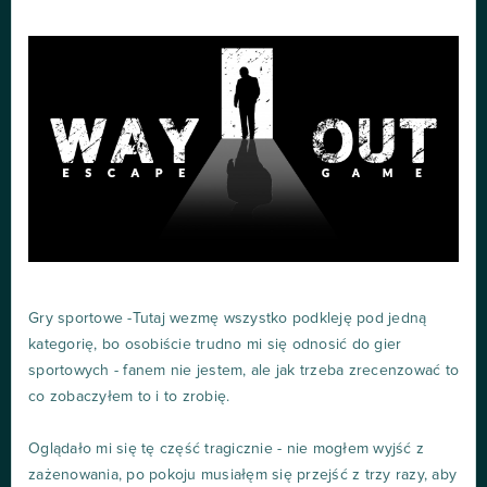
Gry sportowe -Tutaj wezmę wszystko podkleję pod jedną
kategorię, bo osobiście trudno mi się odnosić do gier
sportowych - fanem nie jestem, ale jak trzeba zrecenzować to
co zobaczyłem to i to zrobię.
Oglądało mi się tę część tragicznie - nie mogłem wyjść z
zażenowania, po pokoju musiałęm się przejść z trzy razy, aby