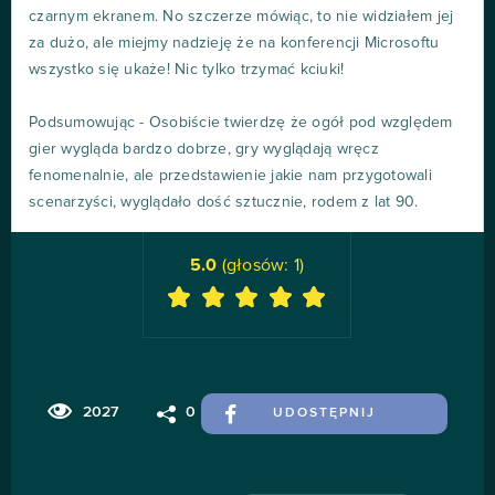
czarnym ekranem. No szczerze mówiąc, to nie widziałem jej
za dużo, ale miejmy nadzieję że na konferencji Microsoftu
wszystko się ukaże! Nic tylko trzymać kciuki!
Podsumowując - Osobiście twierdzę że ogół pod względem
gier wygląda bardzo dobrze, gry wyglądają wręcz
fenomenalnie, ale przedstawienie jakie nam przygotowali
scenarzyści, wyglądało dość sztucznie, rodem z lat 90.
5.0
(głosów:
1
)
2027
0
UDOSTĘPNIJ