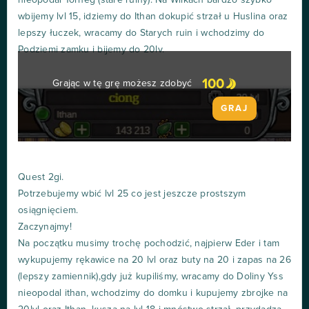
wbijemy lvl 15, idziemy do Ithan dokupić strzał u Huslina oraz
lepszy łuczek, wracamy do Starych ruin i wchodzimy do
Podziemi zamku i bijemy do 20lv.
100
Grając w tę grę możesz zdobyć
GRAJ
Quest 2gi.
Potrzebujemy wbić lvl 25 co jest jeszcze prostszym
osiągnięciem.
Zaczynajmy!
Na początku musimy trochę pochodzić, najpierw Eder i tam
wykupujemy rękawice na 20 lvl oraz buty na 20 i zapas na 26
(lepszy zamiennik),gdy już kupiliśmy, wracamy do Doliny Yss
nieopodal ithan, wchodzimy do domku i kupujemy zbrojke na