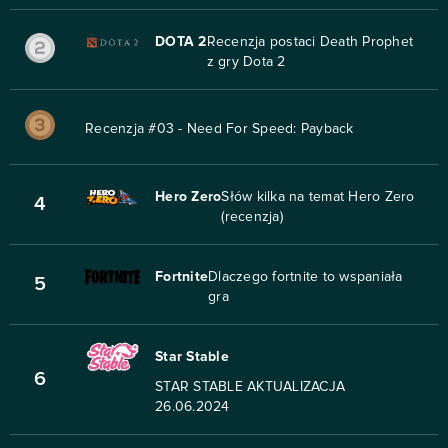
DOTA 2
Recenzja postaci Death Prophet
z gry Dota 2
Recenzja #03 - Need For Speed: Payback
Hero Zero
Słów kilka na temat Hero Zero
4
(recenzja)
Fortnite
Dlaczego fortnite to wspaniała
5
gra
Star Stable
6
STAR STABLE AKTUALIZACJA
26.06.2024