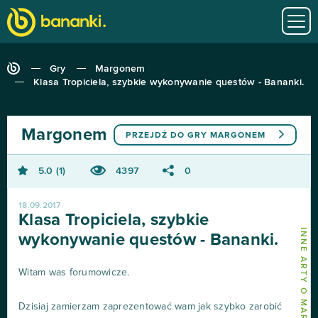
Gry
Margonem
Klasa Tropiciela, szybkie wykonywanie questów - Bananki.
Margonem
PRZEJDŹ DO GRY
MARGONEM
5.0
1
4397
0
18.09.2017
Klasa Tropiciela, szybkie
INNE ARTY O MARGONEM
wykonywanie questów - Bananki.
Witam was forumowicze.
Dzisiaj zamierzam zaprezentować wam jak szybko zarobić