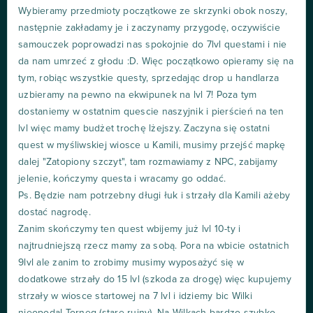
Wybieramy przedmioty początkowe ze skrzynki obok noszy,
następnie zakładamy je i zaczynamy przygodę, oczywiście
samouczek poprowadzi nas spokojnie do 7lvl questami i nie
da nam umrzeć z głodu :D. Więc początkowo opieramy się na
tym, robiąc wszystkie questy, sprzedając drop u handlarza
uzbieramy na pewno na ekwipunek na lvl 7! Poza tym
dostaniemy w ostatnim quescie naszyjnik i pierścień na ten
lvl więc mamy budżet trochę lżejszy. Zaczyna się ostatni
quest w myśliwskiej wiosce u Kamili, musimy przejść mapkę
dalej "Zatopiony szczyt", tam rozmawiamy z NPC, zabijamy
jelenie, kończymy questa i wracamy go oddać.
Ps. Będzie nam potrzebny długi łuk i strzały dla Kamili ażeby
dostać nagrodę.
Zanim skończymy ten quest wbijemy już lvl 10-ty i
najtrudniejszą rzecz mamy za sobą. Pora na wbicie ostatnich
9lvl ale zanim to zrobimy musimy wyposażyć się w
dodatkowe strzały do 15 lvl (szkoda za drogę) więc kupujemy
strzały w wiosce startowej na 7 lvl i idziemy bic Wilki
nieopodal Torneg (stare ruiny). Na Wilkach bardzo szybko