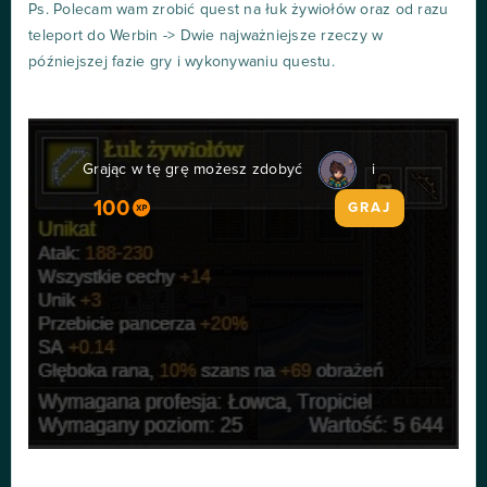
Ps. Polecam wam zrobić quest na łuk żywiołów oraz od razu
teleport do Werbin -> Dwie najważniejsze rzeczy w
późniejszej fazie gry i wykonywaniu questu.
Grając w tę grę możesz zdobyć
i
100
GRAJ