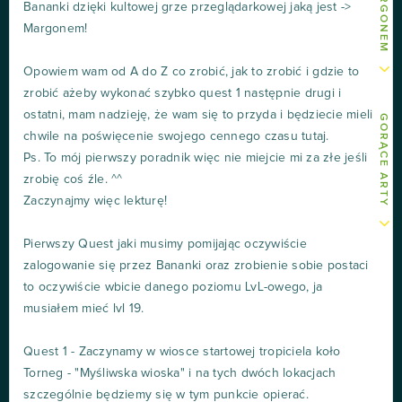
Bananki dzięki kultowej grze przeglądarkowej jaką jest ->
Margonem!
Opowiem wam od A do Z co zrobić, jak to zrobić i gdzie to
zrobić ażeby wykonać szybko quest 1 następnie drugi i
ostatni, mam nadzieję, że wam się to przyda i będziecie mieli
GORĄCE ARTY
chwile na poświęcenie swojego cennego czasu tutaj.
Ps. To mój pierwszy poradnik więc nie miejcie mi za złe jeśli
zrobię coś źle. ^^
Zaczynajmy więc lekturę!
Pierwszy Quest jaki musimy pomijając oczywiście
zalogowanie się przez Bananki oraz zrobienie sobie postaci
to oczywiście wbicie danego poziomu LvL-owego, ja
musiałem mieć lvl 19.
Quest 1 - Zaczynamy w wiosce startowej tropiciela koło
Torneg - "Myśliwska wioska" i na tych dwóch lokacjach
szczególnie będziemy się w tym punkcie opierać.