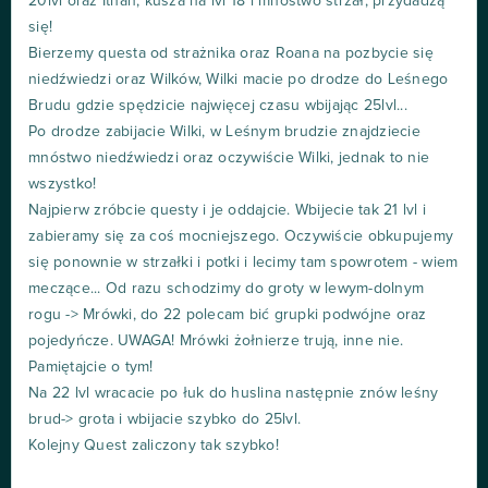
20lvl oraz Ithan, kusza na lvl 18 i mnóstwo strzał, przydadzą
się!
Bierzemy questa od strażnika oraz Roana na pozbycie się
niedźwiedzi oraz Wilków, Wilki macie po drodze do Leśnego
Brudu gdzie spędzicie najwięcej czasu wbijając 25lvl...
Po drodze zabijacie Wilki, w Leśnym brudzie znajdziecie
mnóstwo niedźwiedzi oraz oczywiście Wilki, jednak to nie
wszystko!
Najpierw zróbcie questy i je oddajcie. Wbijecie tak 21 lvl i
zabieramy się za coś mocniejszego. Oczywiście obkupujemy
się ponownie w strzałki i potki i lecimy tam spowrotem - wiem
meczące... Od razu schodzimy do groty w lewym-dolnym
rogu -> Mrówki, do 22 polecam bić grupki podwójne oraz
pojedyńcze. UWAGA! Mrówki żołnierze trują, inne nie.
Pamiętajcie o tym!
Na 22 lvl wracacie po łuk do huslina następnie znów leśny
brud-> grota i wbijacie szybko do 25lvl.
Kolejny Quest zaliczony tak szybko!