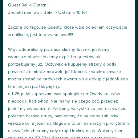
Quest 3ci -> Ostatni!
Zostało nam wbić 35lv -> Ostatnie 10 lvl!
Zacznę od tego, że Questy, które wam poleciłem oczywiście
zrobiliście, jest to przymusowe!!!!
Więc odebraliśmy już nasz śliczny łuczek, jesteśmy
wyposażeni więc idziemy expić bo questów nie
potrzebujemy już. Oczywiście kupujemy strzały a potki
powinniście mieć z mrówek- jeśli komuś zabrakło zawsze
można zostać na mrówkach ewentualnie dokupić jednak exp
tam nie jest już tak piękny.
od 25go lvl zapraszam was spokojnie do Osady zulusów
nieopodal Karka-han. Nie mamy się czego bać, przecież
jesteśmy wyposażeni. Zabijamy wszystko co jest oczywiście
polecam bardzo grupy, pamiętamy, że najpierw zabijamy
większe Lvl a jeżeli są Magowie to oni sa naszym priorytetem,
oczywiście zbieramy cały drop i lecimy dalej. Wbijamy tam