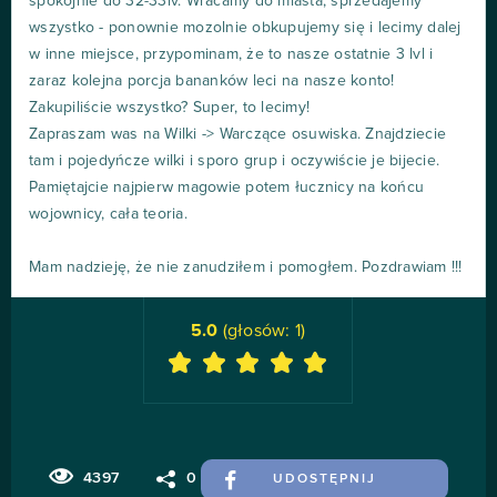
spokojnie do 32-33lv. Wracamy do miasta, sprzedajemy
wszystko - ponownie mozolnie obkupujemy się i lecimy dalej
w inne miejsce, przypominam, że to nasze ostatnie 3 lvl i
zaraz kolejna porcja bananków leci na nasze konto!
Zakupiliście wszystko? Super, to lecimy!
Zapraszam was na Wilki -> Warczące osuwiska. Znajdziecie
tam i pojedyńcze wilki i sporo grup i oczywiście je bijecie.
Pamiętajcie najpierw magowie potem łucznicy na końcu
wojownicy, cała teoria.
Mam nadzieję, że nie zanudziłem i pomogłem. Pozdrawiam !!!
5.0
(głosów:
1
)
4397
0
UDOSTĘPNIJ