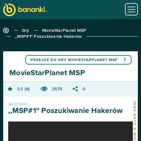
Gry
MovieStarPlanet MSP
,,MSP#1" Poszukiwanie Hakerów
PRZEJDŹ DO GRY
MOVIESTARPLANET MSP
MovieStarPlanet MSP
3.3
8
2575
0
06.07.2019
,,MSP#1" Poszukiwanie Hakerów