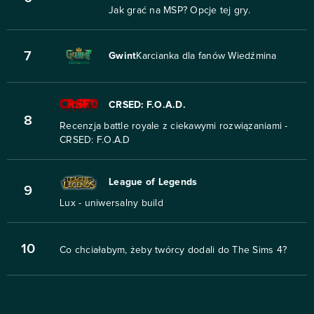
Jak grać na MSP? Opcje tej gry.
7
Gwint
Karcianka dla fanów Wiedźmina
CRSED: F.O.A.D.
8
Recenzja battle royale z ciekawymi rozwiązaniami -
CRSED: F.O.A.D
League of Legends
9
Lux - uniwersalny build
10
Co chciałabym, żeby twórcy dodali do The Sims 4?