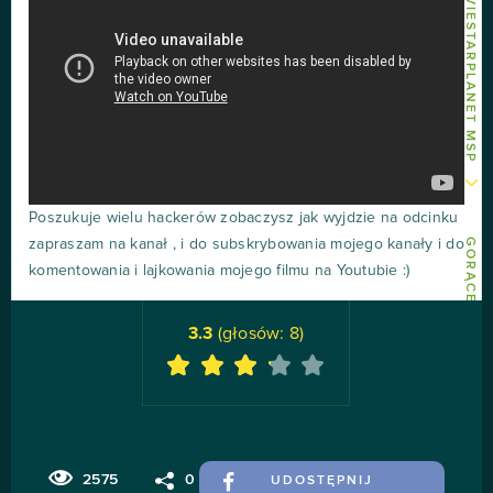
INNE ARTY O MOVIESTARPLANET MSP
Poszukuje wielu hackerów zobaczysz jak wyjdzie na odcinku
zapraszam na kanał , i do subskrybowania mojego kanały i do
GORĄCE ARTY
komentowania i lajkowania mojego filmu na Youtubie :)
3.3
(głosów:
8
)
2575
0
UDOSTĘPNIJ