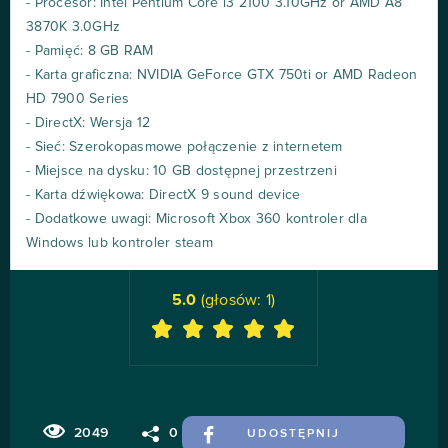
- Procesor: Intel Pentium Core i3 2100 3.10GHz or AMD A8
3870K 3.0GHz
- Pamięć: 8 GB RAM
- Karta graficzna: NVIDIA GeForce GTX 750ti or AMD Radeon
HD 7900 Series
- DirectX: Wersja 12
- Sieć: Szerokopasmowe połączenie z internetem
- Miejsce na dysku: 10 GB dostępnej przestrzeni
- Karta dźwiękowa: DirectX 9 sound device
- Dodatkowe uwagi: Microsoft Xbox 360 kontroler dla
Windows lub kontroler steam
5.0
(głosów:
1
)
2049
0
UDOSTĘPNIJ