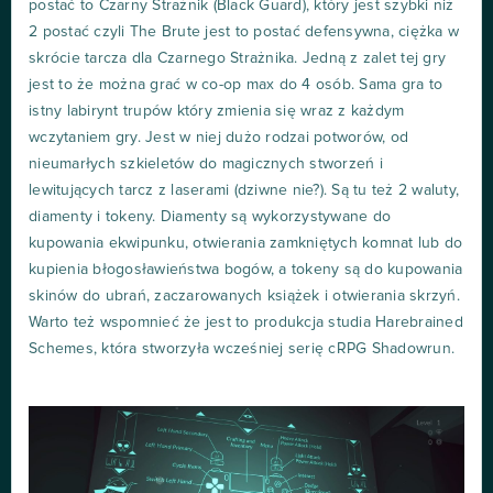
postać to Czarny Strażnik (Black Guard), który jest szybki niż
2 postać czyli The Brute jest to postać defensywna, ciężka w
skrócie tarcza dla Czarnego Strażnika. Jedną z zalet tej gry
jest to że można grać w co-op max do 4 osób. Sama gra to
istny labirynt trupów który zmienia się wraz z każdym
wczytaniem gry. Jest w niej dużo rodzai potworów, od
nieumarłych szkieletów do magicznych stworzeń i
lewitujących tarcz z laserami (dziwne nie?). Są tu też 2 waluty,
diamenty i tokeny. Diamenty są wykorzystywane do
kupowania ekwipunku, otwierania zamkniętych komnat lub do
kupienia błogosławieństwa bogów, a tokeny są do kupowania
skinów do ubrań, zaczarowanych książek i otwierania skrzyń.
Warto też wspomnieć że jest to produkcja studia Harebrained
Schemes, która stworzyła wcześniej serię cRPG Shadowrun.