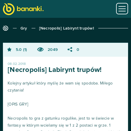
Gry
[Necropolis] Labirynt trupów!
5.0
1
2049
0
08.02.2018
[Necropolis] Labirynt trupów!
Kolejny artykuł który myślę że wam się spodoba. Miłego
czytania!
[OPIS GRY]
Necropolis to gra z gatunku rogulike, jest to w świecie w
fantasy w którym wcielamy się w 1 z 2 postaci w grze. 1