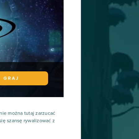
GRAJ
 nie można tutaj zarzucać
się szansę rywalizować z