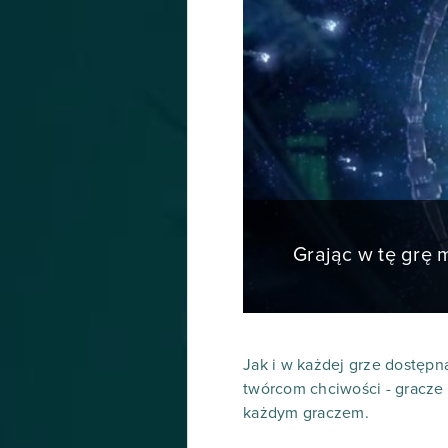
Grając w tę grę
Jak i w każdej grze dostępn
twórcom chciwości - gracze 
każdym graczem.