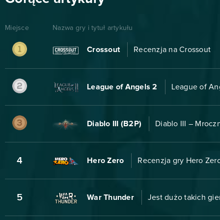
Miejsce
Nazwa gry i tytuł artykułu
Crossout
Recenzja na Crossout
League of Angels 2
League of An
Diablo III (B2P)
Diablo III – Mroc
4
Hero Zero
Recenzja gry Hero Zero
5
War Thunder
Jest dużo takich gie