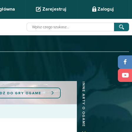
 główna
Zarejestruj
Zaloguj
INNE ARTY O OGAME
JDŹ DO GRY
OGAME