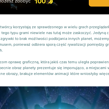
100
 możesz zdobyć
o twórcy korzystają ze sprawdzonego w wielu grach przegląda
 z tego typu grami niewiele nas tutaj może zaskoczyć. Jedyną 
grywki to brak możliwości podbijania innych planet, możemy 
nusem, ponieważ odbiera sporą część rywalizacji pomiędzy g
h.
rcom oprawę graficzną, która jakiś czas temu uległa poprawie
ecnie obraz planety prezentuje się imponująco, a miejscami 
czne obrazy, brakuje elementów animacji które wniosłyby więce