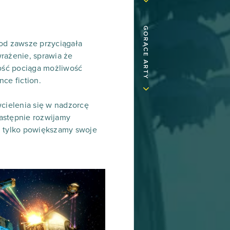
GORĄCE ARTY
 od zawsze przyciągała
rażenie, sprawia że
ość pociąga możliwość
nce fiction.
cielenia się w nadzorcę
następnie rozwijamy
j tylko powiększamy swoje