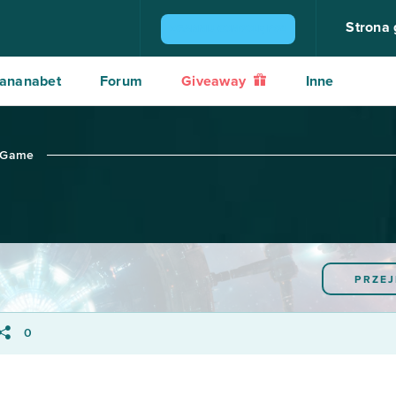
Strona
ZGARNIJ KONSOLĘ PS4
ananabet
Forum
Giveaway
Inne
 OGame
PRZE
0