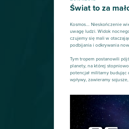
Świat to za mał
Kosmos... Nieskończenie wie
uwagę ludzi. Widok nocnego
czujemy się mali w otaczaj
podbijania i odkrywania nowy
Tym tropem postanowili pój
planety, na której stopnio
potencjał militarny budując
wpływy, zawieramy sojusze,