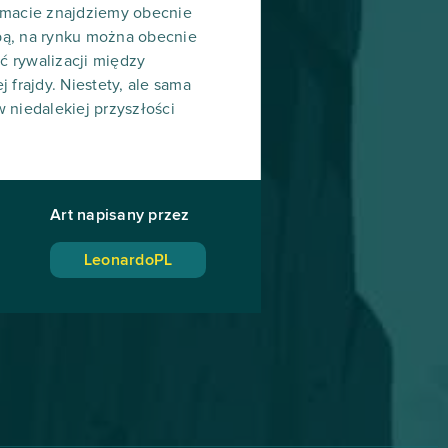
emacie znajdziemy obecnie
obą, na rynku można obecnie
ć rywalizacji między
frajdy. Niestety, ale sama
 niedalekiej przyszłości
Art napisany przez
LeonardoPL