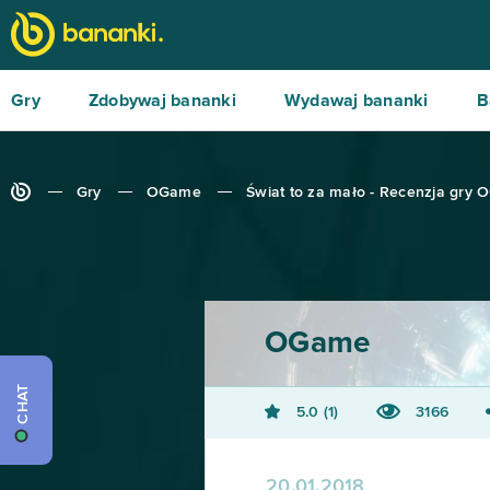
Gry
Zdobywaj bananki
Wydawaj bananki
B
Gry
OGame
Świat to za mało - Recenzja gry
OGame
CHAT
5.0
1
3166
20.01.2018