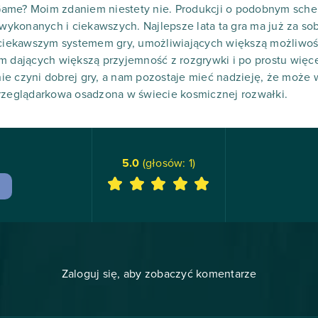
Game? Moim zdaniem niestety nie. Produkcji o podobnym sch
j wykonanych i ciekawszych. Najlepsze lata ta gra ma już za s
z ciekawszym systemem gry, umożliwiających większą możliwoś
m dających większą przyjemność z rozgrywki i po prostu więcej 
e czyni dobrej gry, a nam pozostaje mieć nadzieję, że może w
przeglądarkowa osadzona w świecie kosmicznej rozwałki.
5.0
(głosów:
1
)
Zaloguj się, aby zobaczyć komentarze