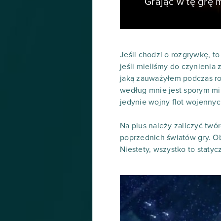
Grając w tę grę
Jeśli chodzi o rozgrywkę, t
jeśli mieliśmy do czynienia
jaką zauważyłem podczas roz
według mnie jest sporym mi
jedynie wojny flot wojennyc
Na plus należy zaliczyć twó
poprzednich światów gry. Ob
Niestety, wszystko to staty