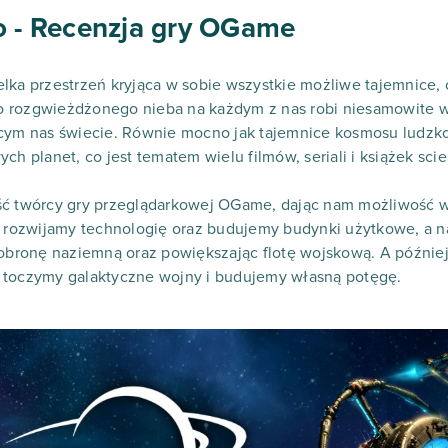
o - Recenzja gry OGame
lka przestrzeń kryjąca w sobie wszystkie możliwe tajemnice,
 rozgwieżdżonego nieba na każdym z nas robi niesamowite w
ącym nas świecie. Równie mocno jak tajemnice kosmosu ludzk
ch planet, co jest tematem wielu filmów, seriali i książek scie
ść twórcy gry przeglądarkowej OGame, dając nam możliwość w
wo rozwijamy technologię oraz budujemy budynki użytkowe, a 
 obronę naziemną oraz powiększając flotę wojskową. A późnie
 toczymy galaktyczne wojny i budujemy własną potęgę.