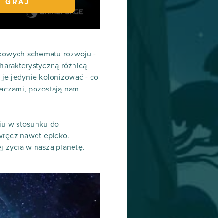
GRAJ
rkowych schematu rozwoju -
charakterystyczną różnicą
je jedynie kolonizować - co
raczami, pozostają nam
niu w stosunku do
wręcz nawet epicko.
j życia w naszą planetę.