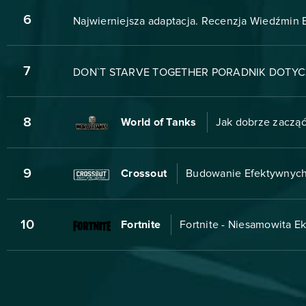
6
Najwierniejsza adaptacja. Recenzja Wiedźmin 
7
DON`T STARVE TOGETHER PORADNIK DOTYC
8
World of Tanks
Jak dobrze zacząć 
9
Crossout
Budowanie Efektywnyc
10
Fortnite
Fortnite - Niesamowita E