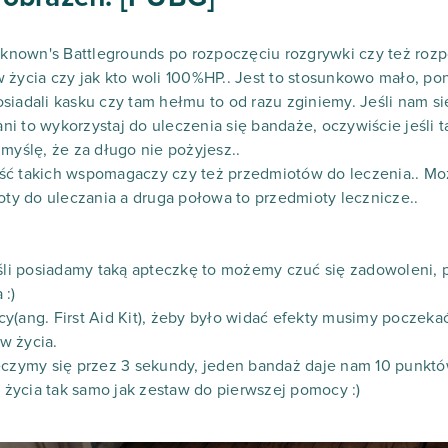
nown's Battlegrounds po rozpoczęciu rozgrywki czy też roz
 życia czy jak kto woli 100%HP.. Jest to stosunkowo mało, p
iadali kasku czy tam hełmu to od razu zginiemy. Jeśli nam się
ni to wykorzystaj do uleczenia się bandaże, oczywiście jeśl
myślę, że za długo nie pożyjesz..
ść takich wspomagaczy czy też przedmiotów do leczenia.. Moż
ioty do uleczania a druga połowa to przedmioty lecznicze..
eśli posiadamy taką apteczkę to możemy czuć się zadowoleni,
 :)
y(ang. First Aid Kit), żeby było widać efekty musimy poczeka
w życia.
Leczymy się przez 3 sekundy, jeden bandaż daje nam 10 punkt
życia tak samo jak zestaw do pierwszej pomocy :)