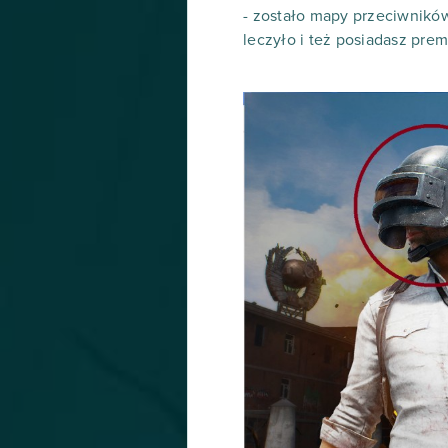
- zostało mapy przeciwnikó
leczyło i też posiadasz prem