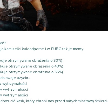
żeń?
ją kamizelki kuloodporne i w PUBG też je mamy.
ukuje otrzymywane obrażenia o 30%)
ukuje otrzymywane obrażenia o 40%)
ukuje otrzymywane obrażenia o 55%)
da swoje użycia..
w wytrzymałości
w wytrzymałości
w wytrzymałości
orzucić kask, który chroni nas przed natychmiastową śmierci