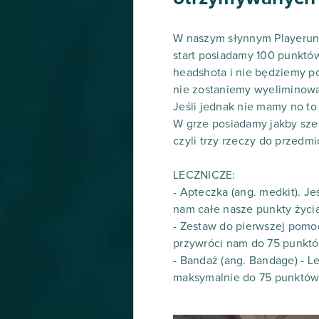
W naszym słynnym Playerunk
start posiadamy 100 punktów
headshota i nie będziemy pos
nie zostaniemy wyeliminowa
Jeśli jednak nie mamy no to 
W grze posiadamy jakby sze
czyli trzy rzeczy do przedm
LECZNICZE:
- Apteczka (ang. medkit). J
nam całe nasze punkty życia
- Zestaw do pierwszej pomoc
przywróci nam do 75 punktó
- Bandaż (ang. Bandage) - 
maksymalnie do 75 punktów 