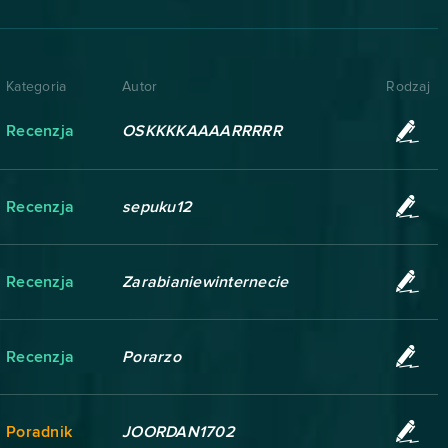
Kategoria
Autor
Rodzaj
Recenzja
OSKKKKAAAARRRRR
Recenzja
sepuku12
Recenzja
Zarabianiewinternecie
Recenzja
Porarzo
Poradnik
JOORDAN1702