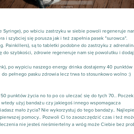
e Syringe), po wbiciu zastrzyku w siebie powoli regeneruje na
a i szybciej się porusza jak i też zapełnia pasek "surowca".
g. Painkillers), są to tabletki podobne do zastrzyku z adrenalin
ę do szybkości, zdrowie regeneruje nam się powolutku i dod
ink), po wypiciu naszego energy drinka dostajemy 40 punktów 
 do pełnego pasku zdrowia lecz trwa to stosunkowo wolno :)
o 50 punktów życia no to po co uleczać się do tych 70.. Poczeka
to wtedy użyj bandażu czy jakiegoś innego wspomagacza
siadasz mało życia? Nie wykorzystuj do tego bandaży.. Najlepie
pierwszej pomocy.. Pozwoli Ci to zaoszczędzić czas i też moż
 leczenia nie jesteś nieśmiertelny a wróg może Ciebie bez p