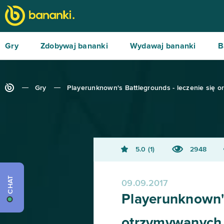
Gry
Zdobywaj bananki
Wydawaj bananki
B
Gry
Playerunknown's Battlegrounds - leczenie się
5.0
1
2948
CHAT
09.09.2017
Playerunknown's
otrzymywanych 