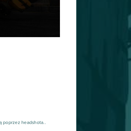
ą poprzez headshota..