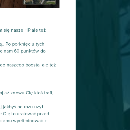
m się nasze HP ale też
ą.. Po połknięciu tych
aje nam 60 punktów do
do naszego boosta, ale też
j aż znowu Cię ktoś trafi,
j jakbyś od razu użył
e Cię to uratować przed
roblemu wyeliminować z