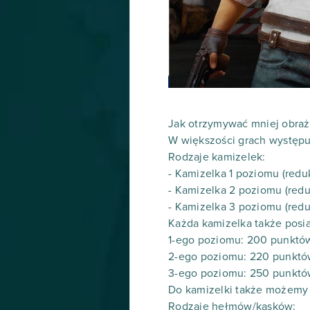
Jak otrzymywać mniej obra
W większości grach występu
Rodzaje kamizelek:
- Kamizelka 1 poziomu (red
- Kamizelka 2 poziomu (red
- Kamizelka 3 poziomu (red
Każda kamizelka także posia
1-ego poziomu: 200 punktó
2-ego poziomu: 220 punktó
3-ego poziomu: 250 punktó
Do kamizelki także możemy d
Rodzaje hełmów/kasków: