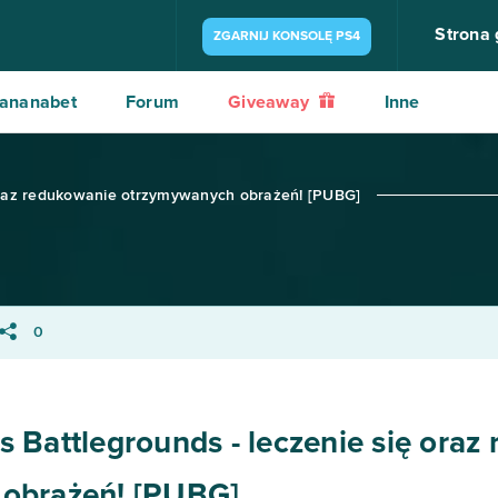
Strona
ZGARNIJ KONSOLĘ PS4
ananabet
Forum
Giveaway
Inne
 oraz redukowanie otrzymywanych obrażeń! [PUBG]
0
 Battlegrounds - leczenie się oraz
obrażeń! [PUBG]