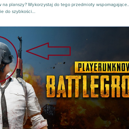
w na planszy? Wykorzystaj do tego przedmioty wspomagające..
ie do szybkości...