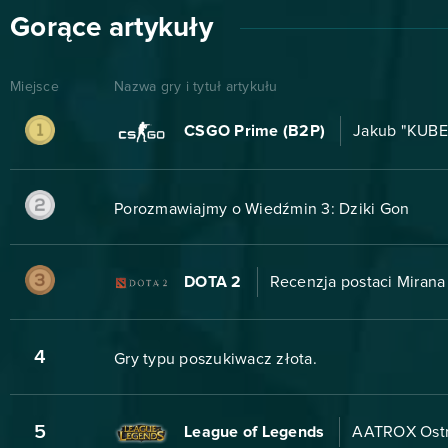
Gorące artykuły
Miejsce
Nazwa gry i tytuł artykułu
CSGO Prime (B2P)
Jakub "KUBEN
Porozmawiajmy o Wiedźmin 3: Dziki Gon
DOTA 2
Recenzja postaci Mirana 
4
Gry typu poszukiwacz złota.
5
League of Legends
AATROX Ostr