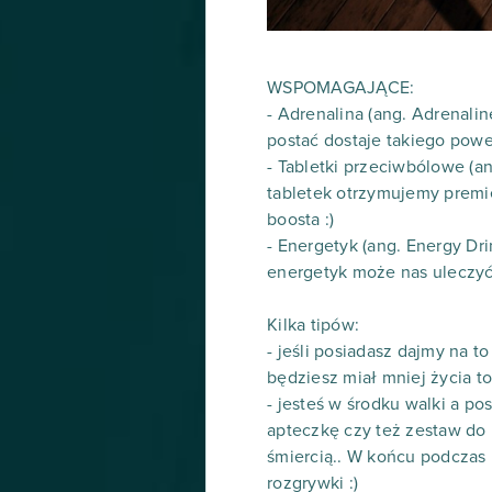
WSPOMAGAJĄCE:
- Adrenalina (ang. Adrenalin
postać dostaje takiego power
- Tabletki przeciwbólowe (an
tabletek otrzymujemy premi
boosta :)
- Energetyk (ang. Energy Dr
energetyk może nas uleczyć
Kilka tipów:
- jeśli posiadasz dajmy na t
będziesz miał mniej życia 
- jesteś w środku walki a po
apteczkę czy też zestaw do 
śmiercią.. W końcu podczas
rozgrywki :)