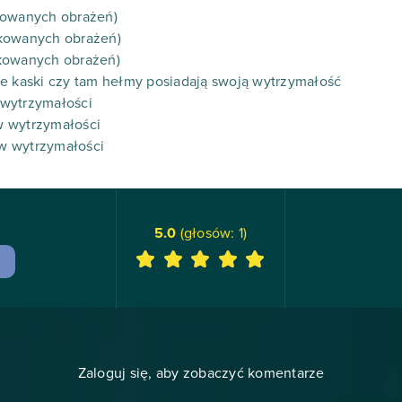
kowanych obrażeń)
ukowanych obrażeń)
kowanych obrażeń)
ze kaski czy tam hełmy posiadają swoją wytrzymałość
 wytrzymałości
w wytrzymałości
w wytrzymałości
5.0
(głosów:
1
)
Zaloguj się, aby zobaczyć komentarze