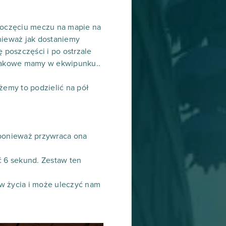
poczęciu meczu na mapie na
onieważ jak dostaniemy
 poszczęści i po ostrzale
i takowe mamy w ekwipunku..
emy to podzielić na pół
 ponieważ przywraca ona
ć 6 sekund. Zestaw ten
ów życia i może uleczyć nam