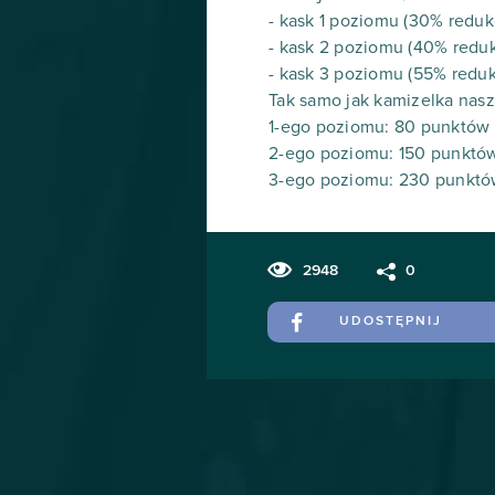
- kask 1 poziomu (30% redu
- kask 2 poziomu (40% red
- kask 3 poziomu (55% redu
Tak samo jak kamizelka nas
1-ego poziomu: 80 punktów
2-ego poziomu: 150 punktó
3-ego poziomu: 230 punktó
2948
0
UDOSTĘPNIJ