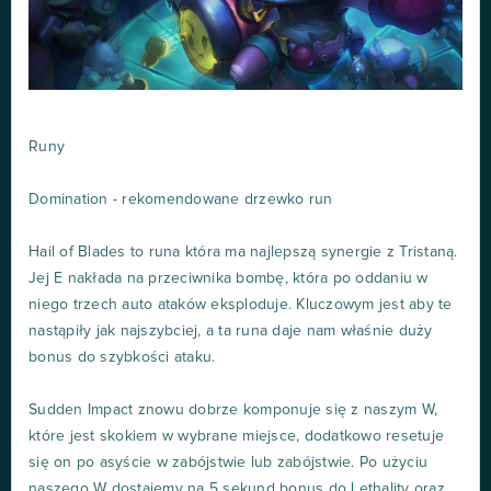
Runy
Domination - rekomendowane drzewko run
Hail of Blades to runa która ma najlepszą synergie z Tristaną.
Jej E nakłada na przeciwnika bombę, która po oddaniu w
niego trzech auto ataków eksploduje. Kluczowym jest aby te
nastąpiły jak najszybciej, a ta runa daje nam właśnie duży
bonus do szybkości ataku.
Sudden Impact znowu dobrze komponuje się z naszym W,
które jest skokiem w wybrane miejsce, dodatkowo resetuje
się on po asyście w zabójstwie lub zabójstwie. Po użyciu
naszego W dostajemy na 5 sekund bonus do Lethality oraz