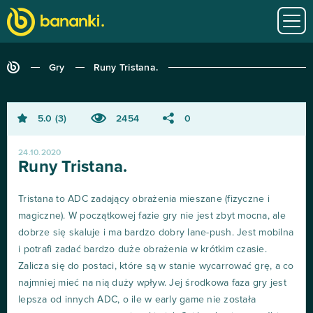
Gry
Runy Tristana.
5.0
3
2454
0
24.10.2020
Runy Tristana.
Tristana to ADC zadający obrażenia mieszane (fizyczne i
magiczne). W początkowej fazie gry nie jest zbyt mocna, ale
dobrze się skaluje i ma bardzo dobry lane-push. Jest mobilna
i potrafi zadać bardzo duże obrażenia w krótkim czasie.
Zalicza się do postaci, które są w stanie wycarrować grę, a co
najmniej mieć na nią duży wpływ. Jej środkowa faza gry jest
lepsza od innych ADC, o ile w early game nie została