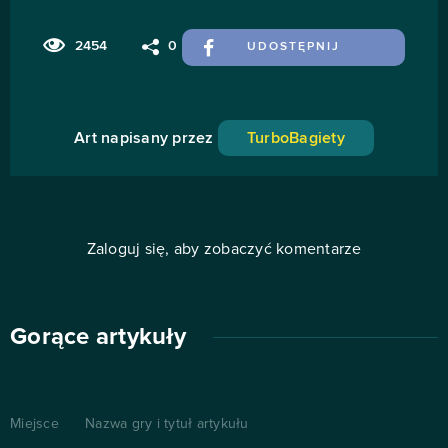
2454
0
UDOSTĘPNIJ
Art napisany przez
TurboBagiety
Zaloguj się, aby zobaczyć komentarze
Gorące artykuły
Miejsce
Nazwa gry i tytuł artykułu