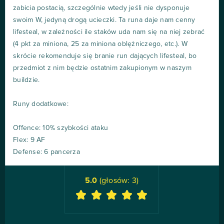
zabicia postacią, szczególnie wtedy jeśli nie dysponuje
swoim W, jedyną drogą ucieczki. Ta runa daje nam cenny
lifesteal, w zależności ile staków uda nam się na niej zebrać
(4 pkt za miniona, 25 za miniona oblężniczego, etc.). W
skrócie rekomenduje się branie run dających lifesteal, bo
przedmiot z nim będzie ostatnim zakupionym w naszym
buildzie.
Runy dodatkowe:
Offence: 10% szybkości ataku
Flex: 9 AF
Defense: 6 pancerza
5.0
(głosów:
3
)