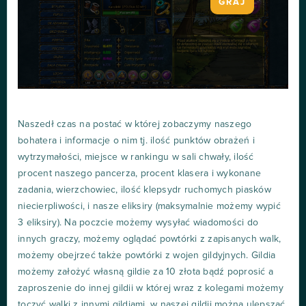
GRAJ
Naszedł czas na postać w której zobaczymy naszego
bohatera i informacje o nim tj. ilość punktów obrażeń i
wytrzymałości, miejsce w rankingu w sali chwały, ilość
procent naszego pancerza, procent klasera i wykonane
zadania, wierzchowiec, ilość klepsydr ruchomych piasków
niecierpliwości, i nasze eliksiry (maksymalnie możemy wypić
3 eliksiry). Na poczcie możemy wysyłać wiadomości do
innych graczy, możemy oglądać powtórki z zapisanych walk,
możemy obejrzeć także powtórki z wojen gildyjnych. Gildia
możemy założyć własną gildie za 10 złota bądź poprosić a
zaproszenie do innej gildii w której wraz z kolegami możemy
toczyć walki z innymi gildiami, w naszej gildii można ulepszać