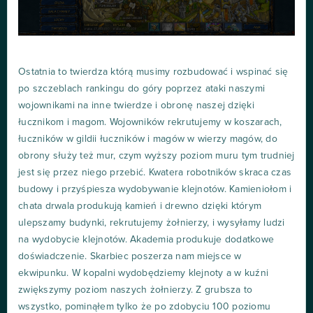
Ostatnia to twierdza którą musimy rozbudować i wspinać się
po szczeblach rankingu do góry poprzez ataki naszymi
wojownikami na inne twierdze i obronę naszej dzięki
łucznikom i magom. Wojowników rekrutujemy w koszarach,
łuczników w gildii łuczników i magów w wierzy magów, do
obrony służy też mur, czym wyższy poziom muru tym trudniej
jest się przez niego przebić. Kwatera robotników skraca czas
budowy i przyśpiesza wydobywanie klejnotów. Kamieniołom i
chata drwala produkują kamień i drewno dzięki którym
ulepszamy budynki, rekrutujemy żołnierzy, i wysyłamy ludzi
na wydobycie klejnotów. Akademia produkuje dodatkowe
doświadczenie. Skarbiec poszerza nam miejsce w
ekwipunku. W kopalni wydobędziemy klejnoty a w kuźni
zwiększymy poziom naszych żołnierzy. Z grubsza to
wszystko, pominąłem tylko że po zdobyciu 100 poziomu