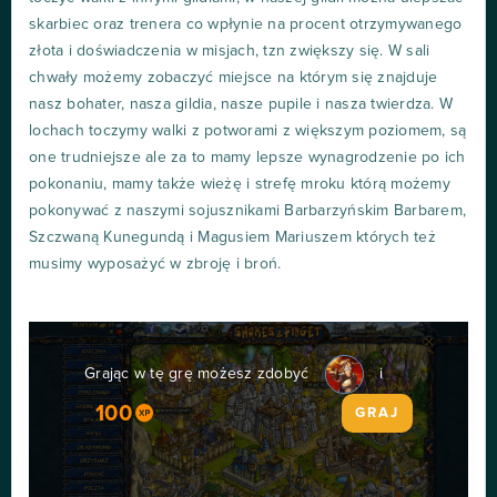
skarbiec oraz trenera co wpłynie na procent otrzymywanego
złota i doświadczenia w misjach, tzn zwiększy się. W sali
chwały możemy zobaczyć miejsce na którym się znajduje
nasz bohater, nasza gildia, nasze pupile i nasza twierdza. W
lochach toczymy walki z potworami z większym poziomem, są
one trudniejsze ale za to mamy lepsze wynagrodzenie po ich
pokonaniu, mamy także wieżę i strefę mroku którą możemy
pokonywać z naszymi sojusznikami Barbarzyńskim Barbarem,
Szczwaną Kunegundą i Magusiem Mariuszem których też
musimy wyposażyć w zbroję i broń.
Grając w tę grę możesz zdobyć
i
100
GRAJ