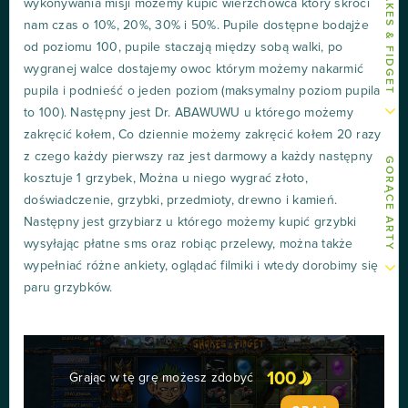
wykonywania misji możemy kupić wierzchowca który skróci
nam czas o 10%, 20%, 30% i 50%. Pupile dostępne bodajże
od poziomu 100, pupile staczają między sobą walki, po
wygranej walce dostajemy owoc którym możemy nakarmić
pupila i podnieść o jeden poziom (maksymalny poziom pupila
to 100). Następny jest Dr. ABAWUWU u którego możemy
zakręcić kołem, Co dziennie możemy zakręcić kołem 20 razy
z czego każdy pierwszy raz jest darmowy a każdy następny
GORĄCE ARTY
kosztuje 1 grzybek, Można u niego wygrać złoto,
doświadczenie, grzybki, przedmioty, drewno i kamień.
Następny jest grzybiarz u którego możemy kupić grzybki
wysyłając płatne sms oraz robiąc przelewy, można także
wypełniać różne ankiety, oglądać filmiki i wtedy dorobimy się
paru grzybków.
100
Grając w tę grę możesz zdobyć