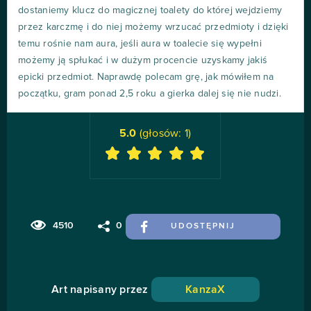
dostaniemy klucz do magicznej toalety do której wejdziemy
przez karczmę i do niej możemy wrzucać przedmioty i dzięki
temu rośnie nam aura, jeśli aura w toalecie się wypełni
możemy ją spłukać i w dużym procencie uzyskamy jakiś
epicki przedmiot. Naprawdę polecam grę, jak mówiłem na
początku, gram ponad 2,5 roku a gierka dalej się nie nudzi.
5.0
(głosów:
1
)
4510
0
UDOSTĘPNIJ
Art napisany przez
KanzaX