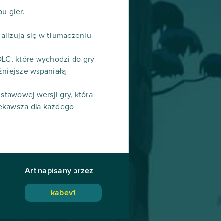
pu gier.
jalizują się w tłumaczeniu
DLC, które wychodzi do gry
żniejsze wspaniałą
stawowej wersji gry, która
iekawsza dla każdego
Art napisany przez
kabev1