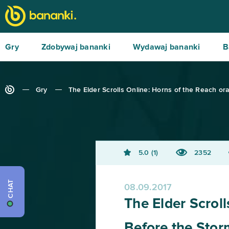
Gry
Zdobywaj bananki
Wydawaj bananki
B
Gry
The Elder Scrolls Online: Horns of the Reach oraz
5.0
1
2352
CHAT
08.09.2017
The Elder Scroll
Before the Storm