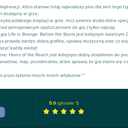
ploracji, która stanowi tutaj największy plus dla serii tego ty
est dostępny w grze.
zyka polskiego (napisy) w grze, lecz pewnie studia które spec
 nad pełnoprawnym spolszczeniem do gry ( tylko napisy).
ra Life is Strange: Before the Storm jest kolejnym świetnym 
a na prawdę bardzo dobrą grafikę, oprawę muzyczną oraz co wa
uszyć każdą osobę!
line: Horns of the Reach jest kolejnym dobry dodatkiem do pod
iantów, map, przedmiotów, które sprawią że gra stanie się c
o przeczytania innych moich artykułów **
5.0
(głosów:
1
)