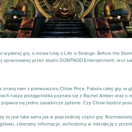
 wydanej gry, a mowa tutaj o Life is Strange: Before the Storm
j opracowanej przez studio DONTNOD Entertainment, lecz sam
w znaną nam z pierwowzoru Chloe Price. Fabuła całej gry, w 
iach nasza protagonistka poznała się z Rachel Amber oraz o re
j pojawia się jedno zasadnicze pytanie: Czy Chloe będzie posi
ry to jest taka sama jak w poprzedniej części gry. Rozmawia
łówki, zbieramy informacje, wchodzimy w interakcję z przer