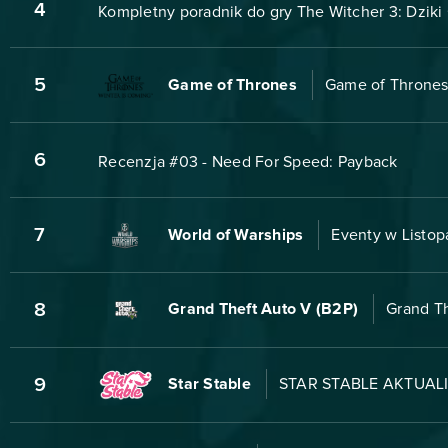
4
Kompletny poradnik do gry The Witcher 3: Dzik
5
Game of Thrones
Game of Thrones
6
Recenzja #03 - Need For Speed: Payback
7
World of Warships
Eventy w Listop
8
Grand Theft Auto V (B2P)
Grand Th
9
Star Stable
STAR STABLE AKTUALI