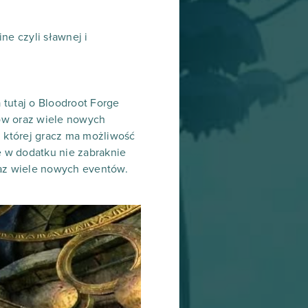
ne czyli sławnej i
tutaj o Bloodroot Forge
ów oraz wiele nowych
 której gracz ma możliwość
e w dodatku nie zabraknie
raz wiele nowych eventów.