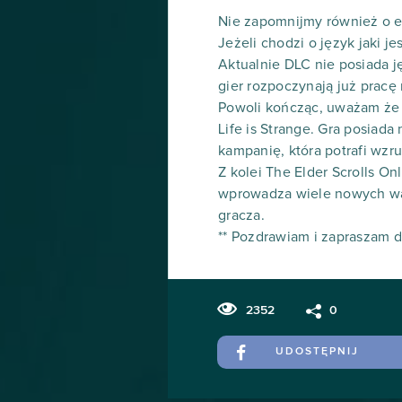
Nie zapomnijmy również o eks
Jeżeli chodzi o język jaki j
Aktualnie DLC nie posiada ję
gier rozpoczynają już pracę
Powoli kończąc, uważam że g
Life is Strange. Gra posiad
kampanię, która potrafi wzr
Z kolei The Elder Scrolls On
wprowadza wiele nowych war
gracza.
** Pozdrawiam i zapraszam d
2352
0
UDOSTĘPNIJ