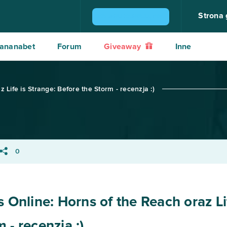
Strona
ZGARNIJ KONSOLĘ PS4
ananabet
Forum
Giveaway
Inne
 Life is Strange: Before the Storm - recenzja :)
0
s Online: Horns of the Reach oraz Li
 - recenzja :)