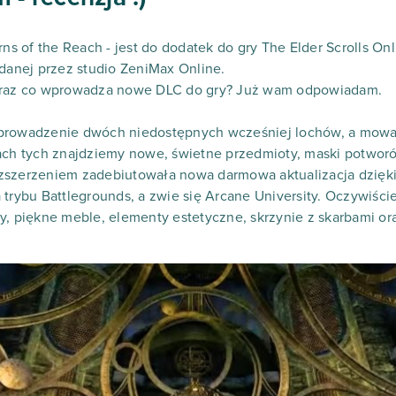
rns of the Reach - jest do dodatek do gry The Elder Scrolls Onli
anej przez studio ZeniMax Online.
teraz co wprowadza nowe DLC do gry? Już wam odpowiadam.
prowadzenie dwóch niedostępnych wcześniej lochów, a mowa 
hach tych znajdziemy nowe, świetne przedmioty, maski potwor
zszerzeniem zadebiutowała nowa darmowa aktualizacja dzięki
 trybu Battlegrounds, a zwie się Arcane University. Oczywiści
y, piękne meble, elementy estetyczne, skrzynie z skarbami o