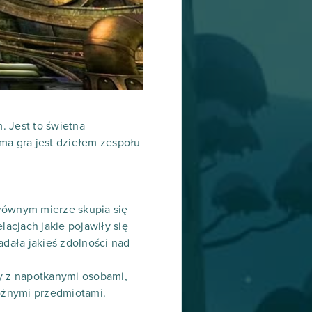
. Jest to świetna
a gra jest dziełem zespołu
głównym mierze skupia się
lacjach jakie pojawiły się
adała jakieś zdolności nad
my z napotkanymi osobami,
óżnymi przedmiotami.