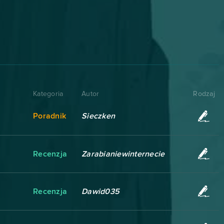
Kategoria
Autor
Rodzaj
Poradnik
Sieczken
Recenzja
Zarabianiewinternecie
Recenzja
Dawid035