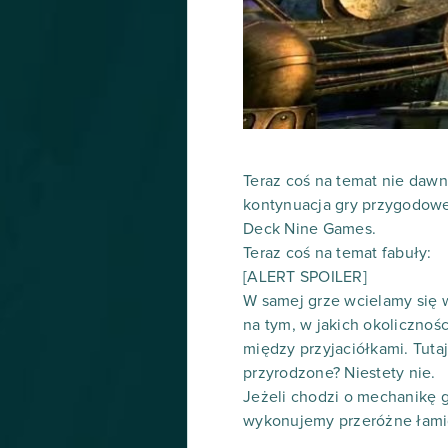
Teraz coś na temat nie dawno
kontynuacja gry przygodowe
Deck Nine Games.
Teraz coś na temat fabuły:
[ALERT SPOILER]
W samej grze wcielamy się 
na tym, w jakich okolicznośc
między przyjaciółkami. Tuta
przyrodzone? Niestety nie.
Jeżeli chodzi o mechanikę g
wykonujemy przeróżne łamig