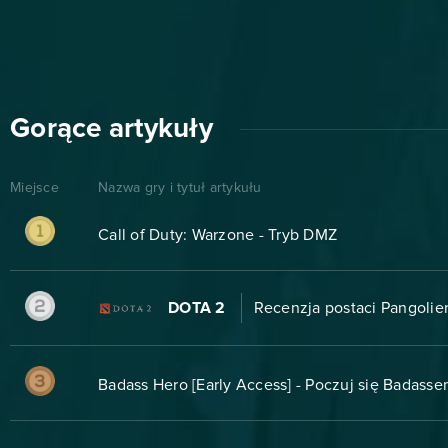
Gorące artykuły
Miejsce
Nazwa gry i tytuł artykułu
Call of Duty: Warzone - Tryb DMZ
DOTA 2
Recenzja postaci Pangolier
Badass Hero [Early Access] - Poczuj się Badasse