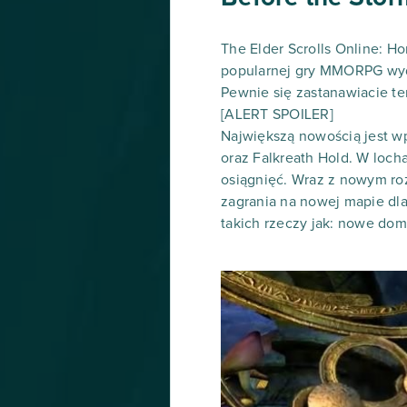
The Elder Scrolls Online: Ho
popularnej gry MMORPG wyd
Pewnie się zastanawiacie 
[ALERT SPOILER]
Największą nowością jest w
oraz Falkreath Hold. W loc
osiągnięć. Wraz z nowym ro
zagrania na nowej mapie dla
takich rzeczy jak: nowe dom