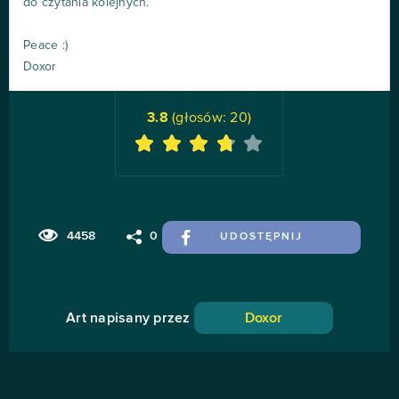
do czytania kolejnych.
Peace :)
Doxor
3.8
(głosów:
20
)
4458
0
UDOSTĘPNIJ
Art napisany przez
Doxor