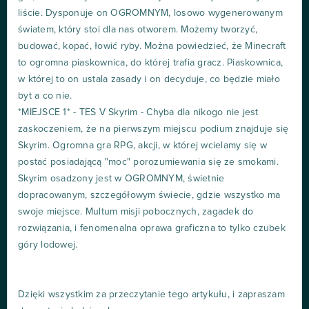
liście. Dysponuje on OGROMNYM, losowo wygenerowanym
światem, który stoi dla nas otworem. Możemy tworzyć,
budować, kopać, łowić ryby. Można powiedzieć, że Minecraft
to ogromna piaskownica, do której trafia gracz. Piaskownica,
w której to on ustala zasady i on decyduje, co będzie miało
byt a co nie.
*MIEJSCE 1* - TES V Skyrim - Chyba dla nikogo nie jest
zaskoczeniem, że na pierwszym miejscu podium znajduje się
Skyrim. Ogromna gra RPG, akcji, w której wcielamy się w
postać posiadającą "moc" porozumiewania się ze smokami.
Skyrim osadzony jest w OGROMNYM, świetnie
dopracowanym, szczegółowym świecie, gdzie wszystko ma
swoje miejsce. Multum misji pobocznych, zagadek do
rozwiązania, i fenomenalna oprawa graficzna to tylko czubek
góry lodowej.
Dzięki wszystkim za przeczytanie tego artykułu, i zapraszam