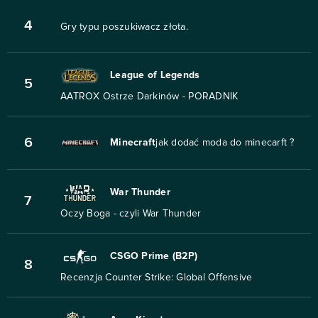
4
Gry typu poszukiwacz złota.
League of Legends
5
AATROX Ostrze Darkinów - PORADNIK
6
Minecraft
jak dodać moda do minecarft ?
War Thunder
7
Oczy Boga - czyli War Thunder
CSGO Prime (B2P)
8
Recenzja Counter Strike: Global Offensive