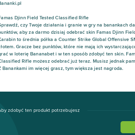
Bananki.pl
Famas Djinn Field Tested Classified Rifle
Sprawdź, czy Twoje działania i granie w gry na banankach da
punktów, aby za darmo dzisiaj odebrać skin Famas Djinn Field 
Karabin to średnia półka a Counter Strike Global Offensive S
złotem. Gracze bez punktów, które nie mają ich wystarczając
grać w loterię Bananabet i w ten sposób zdobyć ten skin. Fam
Classified Rifle możesz odebrać już teraz. Musisz jednak pam
Z Banankami im więcej grasz, tym większa jest nagroda.
Aby zdobyć ten produkt potrzebujesz