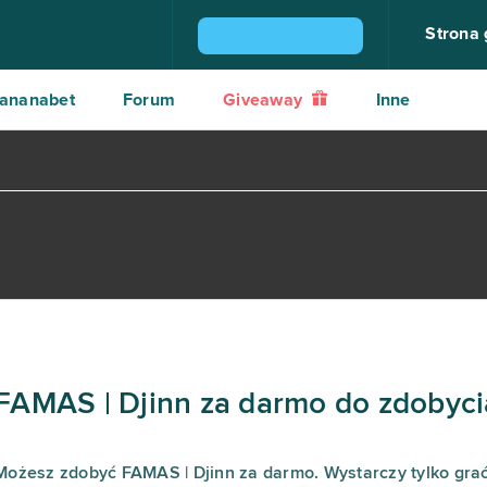
Strona
ZGARNIJ KONSOLĘ PS4
ananabet
Forum
Giveaway
Inne
FAMAS | Djinn za darmo do zdobyci
Możesz zdobyć FAMAS | Djinn za darmo. Wystarczy tylko gra