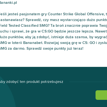
Bananki.pl
Jeśli jesteś pasjonatem gry Counter Strike Global Offensive, 
zastanawiasz? Sprawdź, czy masz wystarczająco dużo punktó
Field Tested Classified SMG? Ta broń znacznie poprawia Twoj
ruchu i sprawi, że gra w CS:GO będzie jeszcze lepsza. Nawet
dużo punktów, aby ją zdobyć, istnieje duża szansa, by wygrać 
SMG w loterii Bananabet. Rozwijaj swoją grę w CS: GO i zyska
SMG za darmo. Sprawdź swoje punkty już teraz!
Aby zdobyć ten produkt potrzebujesz