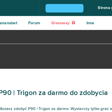
Strona
ZGARNIJ KONSOLĘ PS4
ananabet
Forum
Giveaway
Inne
P90 | Trigon za darmo do zdobycia
Możesz zdobyć P90 | Trigon za darmo. Wystarczy tylko grać 