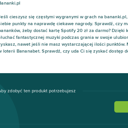
Bananki.pl
Jeśli cieszysz się częstymi wygranymi w grach na bananki.pl
siebie punkty na naprawdę ciekawe nagrody. Sprawdź, czy m
bananków, żeby dostać kartę Spotify 20 zł za darmo? Dzięki 
słuchać fantastycznej muzyki podczas grania w swoje ulubio
zyskasz, nawet jeśli nie masz wystarczającej ilości punktów
w loterii Bananabet. Sprawdź, czy uda Ci się zyskać dostęp do
Aby zdobyć ten produkt potrzebujesz