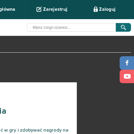
 główna
Zarejestruj
Zaloguj
ia
ać w gry i zdobywać nagrody na