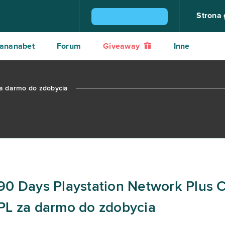
Strona
ZGARNIJ KONSOLĘ PS4
ananabet
Forum
Giveaway
Inne
a darmo do zdobycia
90 Days Playstation Network Plus
PL za darmo do zdobycia