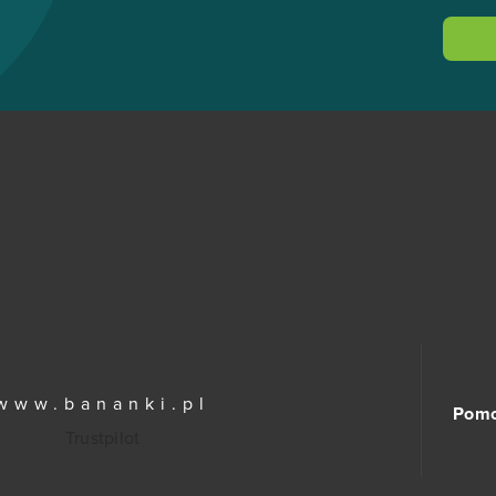
www.bananki.pl
Pom
Trustpilot