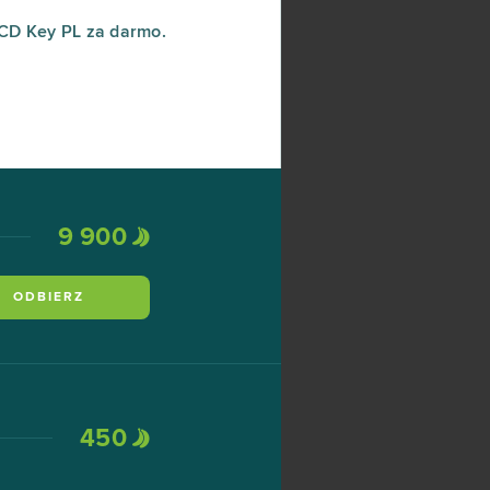
CD Key PL za darmo.
9 900
ODBIERZ
450