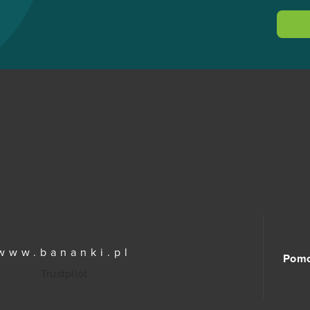
www.bananki.pl
Pom
Trustpilot