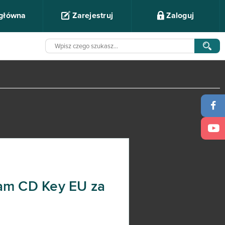
 główna
Zarejestruj
Zaloguj
eam CD Key EU za