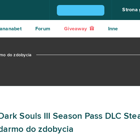
Strona
ZGARNIJ KONSOLĘ PS4
ananabet
Forum
Giveaway
Inne
rmo do zdobycia
Dark Souls III Season Pass DLC St
darmo do zdobycia