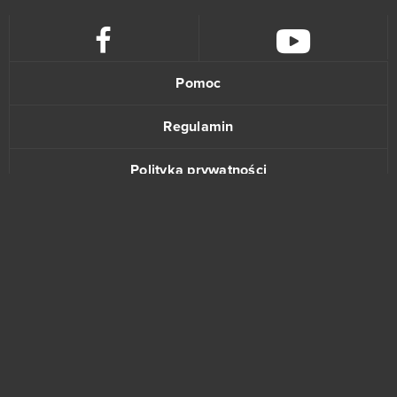
Pomoc
Regulamin
Polityka prywatności
Kontakt
www.bananki.pl
Trustpilot
© Copyright 2015