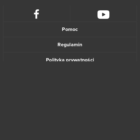
Pomoc
Regulamin
Polityka prywatności
Kontakt
www.bananki.pl
Trustpilot
© Copyright 2015