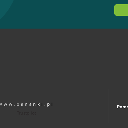
www.bananki.pl
Pom
Trustpilot