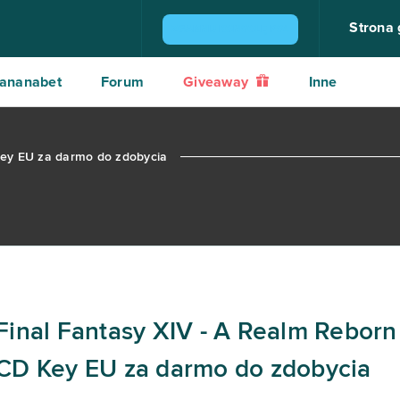
Strona
ZGARNIJ KONSOLĘ PS4
ananabet
Forum
Giveaway
Inne
Key EU za darmo do zdobycia
Final Fantasy XIV - A Realm Rebor
CD Key EU za darmo do zdobycia