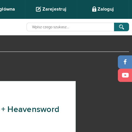
 główna
Zarejestruj
Zaloguj
n + Heavensword