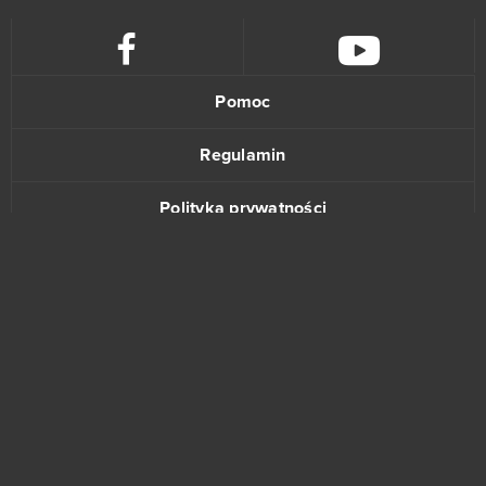
Pomoc
Regulamin
Polityka prywatności
Kontakt
www.bananki.pl
Trustpilot
© Copyright 2015