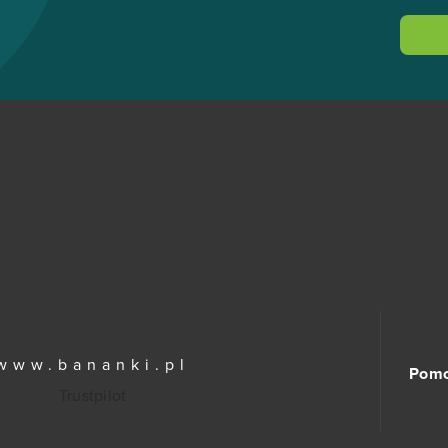
www.bananki.pl
Pom
Trustpilot