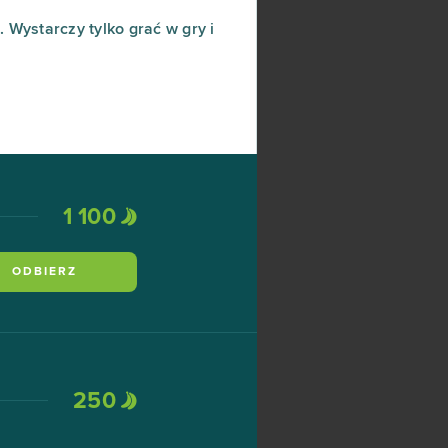
Wystarczy tylko grać w gry i
1 100
ODBIERZ
250