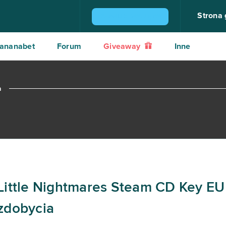
Strona
ZGARNIJ KONSOLĘ PS4
ananabet
Forum
Giveaway
Inne
a
Little Nightmares Steam CD Key EU
zdobycia