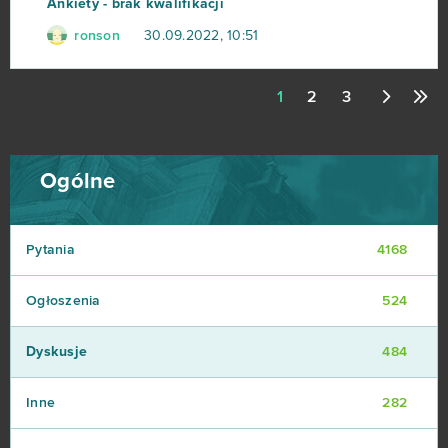
Ankiety - brak kwalifikacji
ronson
30.09.2022, 10:51
1
2
3
Ogólne
Pytania
4168
Ogłoszenia
524
Dyskusje
484
Inne
282