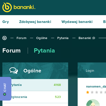
Gry
Zdobywaj bananki
Wydawaj bananki
B
Forum
Ogólne
Pytania
Bananki :D
Forum
Pytania
Ogólne
Login
CHAT
Pytania
4168
nanomen_dz
Ogłoszenia
523