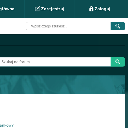
 główna
Zarejestruj
Zaloguj
ananków?