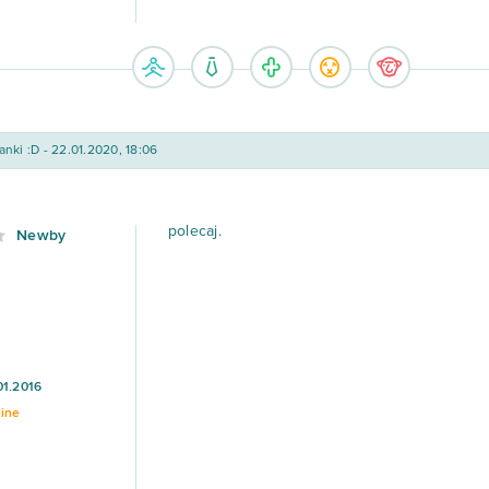
nki :D - 22.01.2020, 18:06
polecaj.
Newby
01.2016
line