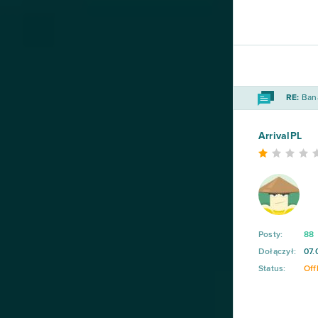
RE:
Bana
ArrivalPL
Posty:
88
Dołączył:
07.
Status:
Off