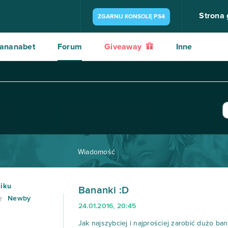
Strona
ZGARNIJ KONSOLĘ PS4
ananabet
Forum
Giveaway
Inne
Wiadomość
iku
Bananki :D
Newby
24.01.2016, 20:45
Jak najszybciej i najprościej zarobić dużo b