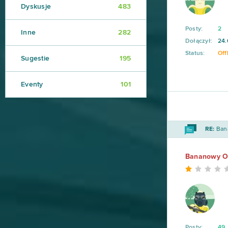
Dyskusje
483
Posty:
2
Inne
282
Dołączył:
24.
Status:
Off
Sugestie
195
Eventy
101
RE:
Bana
Bananowy O
Posty:
49