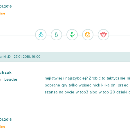
01.2016
line
nki :D - 27.01.2016, 19:00
utrzak
najłatwiej i najszybciej? Zrobić to taktyczni
Leader
pobrane gry tylko wpisać nick kilka dni prze
szansa na bycie w top3 albo w top 20 dzięk
01.2016
line