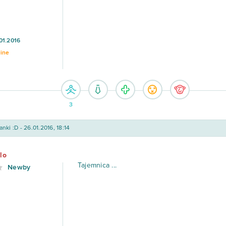
01.2016
line
3
nki :D - 26.01.2016, 18:14
lo
Tajemnica ...
Newby