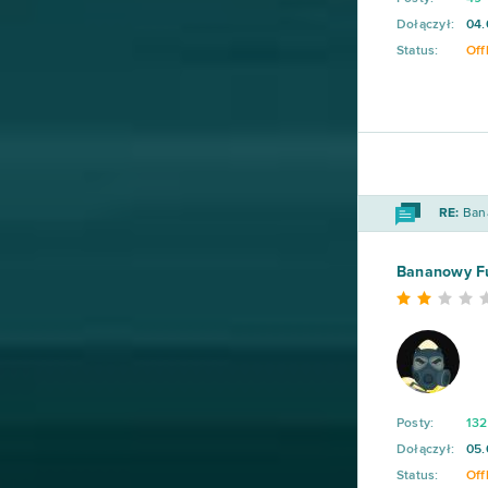
Dołączył:
04.
Status:
Off
RE:
Bana
Bananowy F
Posty:
132
Dołączył:
05.
Status:
Off