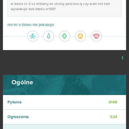
w boxie nr 2 sś reklamy ze strony persona.ly czy wam też tam
wyskakuje kod błędu nr100?
nie mi o dziwo nie pokazuje
1
Ogólne
Pytania
4168
Ogłoszenia
524