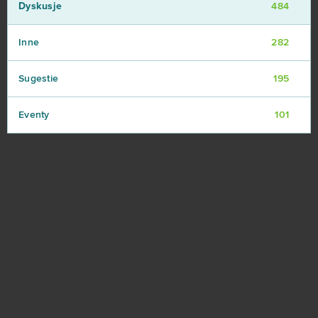
Dyskusje
484
Inne
282
Sugestie
195
Eventy
101