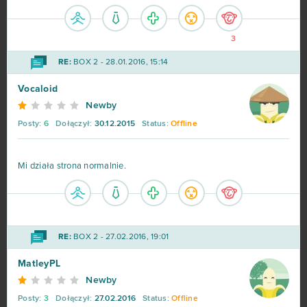
3
RE:
BOX 2 - 28.01.2016, 15:14
Vocaloid
Newby
Posty:
6
Dołączył:
30.12.2015
Status:
Offline
Mi działa strona normalnie.
RE:
BOX 2 - 27.02.2016, 19:01
MatleyPL
Newby
Posty:
3
Dołączył:
27.02.2016
Status:
Offline