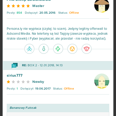
Master
Posty:
854
Dołączył:
20.05.2016
Status:
Offline
Persona.ly nie wypłaca (czytaj: to scam). Jedyny legitny offerwall to
Adscend Media. Na telefony są też Tapjoy (zawsze wypłaca, jednak
niskie stawki) i Fyber (wypłacał, ale przestał - nie radzę korzystać).
RE:
BOX 2 - 12.01.2018, 14:13
sirius777
Newby
Posty:
1
Dołączył:
19.06.2017
Status:
Offline
Bananowy Futrzak