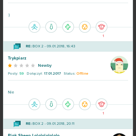
:)
1
RE:
BOX 2 - 09.01.2018, 16:43
Trykpiarz
Newby
Posty:
59
Dołączył:
17.01.2017
Status:
Offline
Nie
1
RE:
BOX 2 - 09.01.2018, 20:11
Pink Sheep Lololololololo