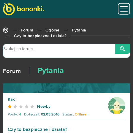
Forum
Ogólne
Pytania
Czy to bezpieczne i działa?
Pytania
Forum
Kac
Newby
Posty:
4
Dołączył:
02.03.2016
Status:
Offline
Czy to bezpieczne i działa?