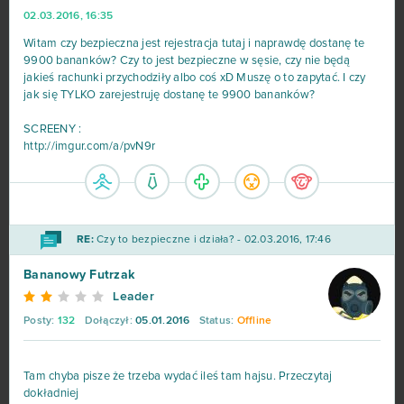
02.03.2016, 16:35
Witam czy bezpieczna jest rejestracja tutaj i naprawdę dostanę te
9900 bananków? Czy to jest bezpieczne w sęsie, czy nie będą
jakieś rachunki przychodziły albo coś xD Muszę o to zapytać. I czy
jak się TYLKO zarejestruję dostanę te 9900 bananków?
SCREENY :
http://imgur.com/a/pvN9r
RE:
Czy to bezpieczne i działa? - 02.03.2016, 17:46
Bananowy Futrzak
Leader
Posty:
132
Dołączył:
05.01.2016
Status:
Offline
Tam chyba pisze że trzeba wydać ileś tam hajsu. Przeczytaj
dokładniej