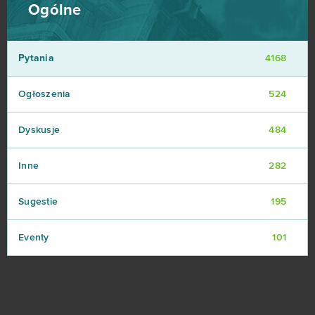
Ogólne
Pytania
4168
Ogłoszenia
524
Dyskusje
484
Inne
282
Sugestie
195
Eventy
101