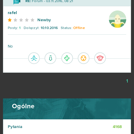
RE:
Forum - 03.11.2016, 08:21
rafel
Newby
Posty:
1
Dołączył:
10.10.2016
Status:
Offline
No
1
Ogólne
Pytania
4168