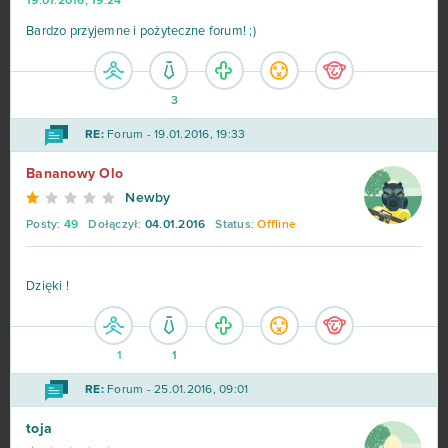
19.01.2016, 19:24
Bardzo przyjemne i pożyteczne forum! ;)
3
RE:
Forum - 19.01.2016, 19:33
Bananowy Olo
Newby
Posty:
49
Dołączył:
04.01.2016
Status:
Offline
Dzięki !
1
1
RE:
Forum - 25.01.2016, 09:01
toja