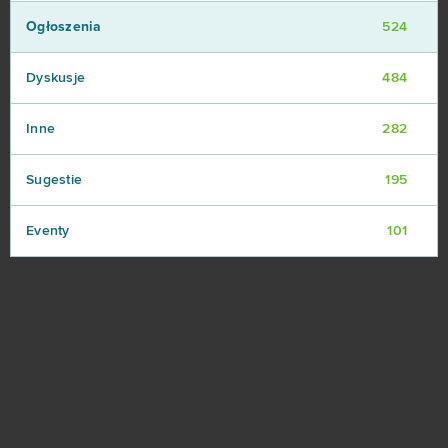
Ogłoszenia
524
Dyskusje
484
Inne
282
Sugestie
195
Eventy
101