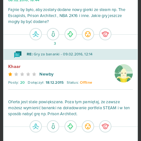
08.02.2016, 18:44
Fajnie by było, aby zostały dodane nowy gierki ze steam np. The
Escapists, Prison Architect , NBA 2K16 i inne. Jakie gry jeszcze
mogły by być dodane?
3
RE:
Gry za bananki - 09.02.2016, 12:14
Khaar
Newby
Posty:
20
Dołączył:
18.12.2015
Status:
Offline
Oferta jest stale powiększana. Poza tym pamiętaj, że zawsze
możesz wymienić bananki na doładowanie portfela STEAM i w ten
sposób nabyć grę np. Prison Architect.