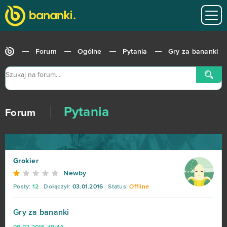
Forum
Ogólne
Pytania
Gry za bananki
Pytania
Forum
Grokier
Newby
Posty:
12
Dołączył:
03.01.2016
Status:
Offline
Gry za bananki