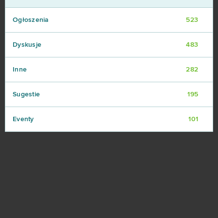
Ogłoszenia
523
Dyskusje
483
Inne
282
Sugestie
195
Eventy
101