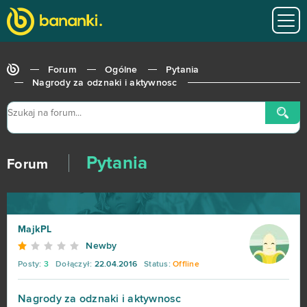
Forum
Ogólne
Pytania
Nagrody za odznaki i aktywnosc
Pytania
Forum
MajkPL
Newby
Posty:
3
Dołączył:
22.04.2016
Status:
Offline
Nagrody za odznaki i aktywnosc