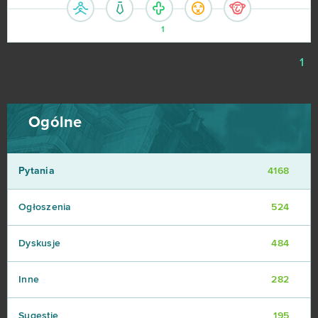
1
1
Ogólne
Pytania
4168
Ogłoszenia
524
Dyskusje
484
Inne
282
Sugestie
195