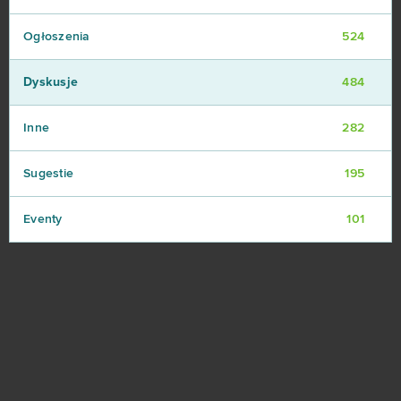
Ogłoszenia
524
Dyskusje
484
Inne
282
Sugestie
195
Eventy
101