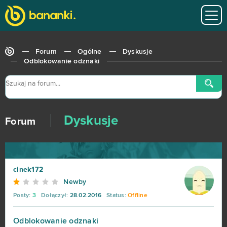
Forum
Ogólne
Dyskusje
Odblokowanie odznaki
Dyskusje
Forum
cinek172
Newby
Posty:
3
Dołączył:
28.02.2016
Status:
Offline
Odblokowanie odznaki