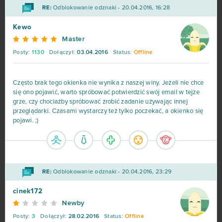
RE:
Odblokowanie odznaki - 20.04.2016, 16:28
Kewo
Master
Posty:
1130
Dołączył:
03.04.2016
Status:
Offline
Często brak tego okienka nie wynika z naszej winy. Jeżeli nie chce
się ono pojawić, warto spróbować potwierdzić swój email w tejże
grze, czy chociażby spróbować zrobić zadanie używając innej
przeglądarki. Czasami wystarczy też tylko poczekać, a okienko się
pojawi. ;)
RE:
Odblokowanie odznaki - 20.04.2016, 23:29
cinek172
Newby
Posty:
3
Dołączył:
28.02.2016
Status:
Offline