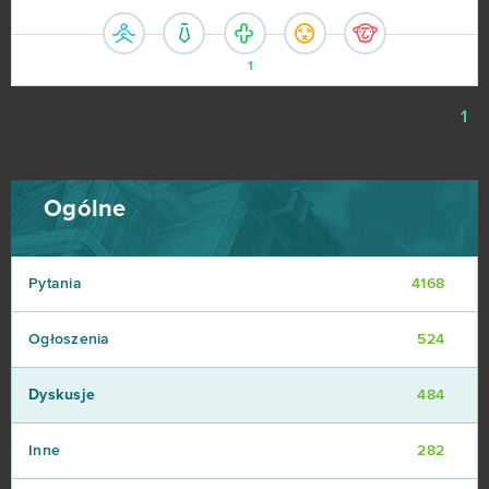
1
1
Ogólne
Pytania
4168
Ogłoszenia
524
Dyskusje
484
Inne
282