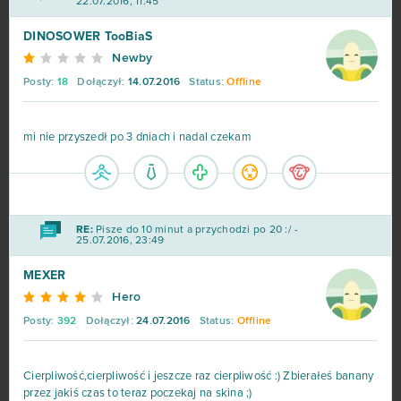
22.07.2016, 11:45
DINOSOWER TooBiaS
Newby
Posty:
18
Dołączył:
14.07.2016
Status:
Offline
mi nie przyszedł po 3 dniach i nadal czekam
RE:
Pisze do 10 minut a przychodzi po 20 :/ -
25.07.2016, 23:49
MEXER
Hero
Posty:
392
Dołączył:
24.07.2016
Status:
Offline
Cierpliwość,cierpliwość i jeszcze raz cierpliwość :) Zbierałeś banany
przez jakiś czas to teraz poczekaj na skina ;)