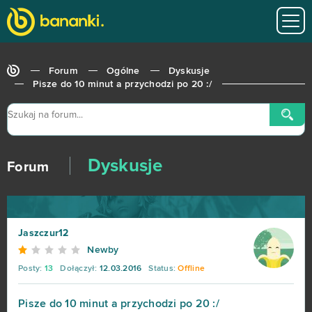
Forum
Ogólne
Dyskusje
Pisze do 10 minut a przychodzi po 20 :/
Dyskusje
Forum
Jaszczur12
Newby
Posty:
13
Dołączył:
12.03.2016
Status:
Offline
Pisze do 10 minut a przychodzi po 20 :/