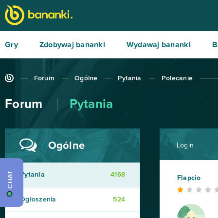
Gry
Zdobywaj bananki
Wydawaj bananki
B
Forum
Ogólne
Pytania
Polecanie
Forum
Pytania
Ogólne
Login
CHAT
Pytania
4168
Flapcio
Ogłoszenia
524