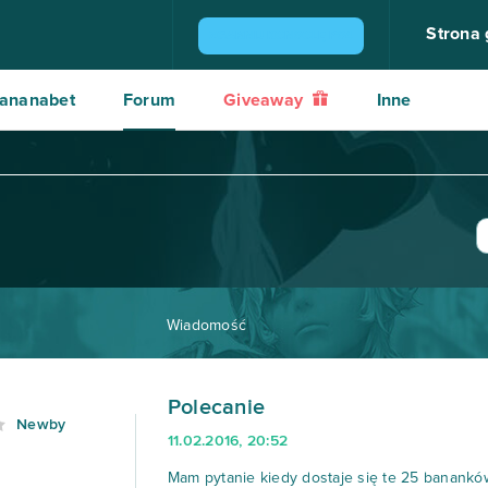
Strona
ZGARNIJ KONSOLĘ PS4
ananabet
Forum
Giveaway
Inne
Wiadomość
Polecanie
Newby
11.02.2016, 20:52
Mam pytanie kiedy dostaje się te 25 bananków 