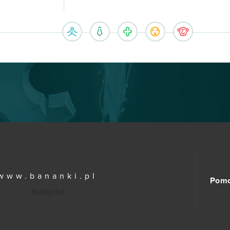
www.bananki.pl
Pom
Trustpilot
© Copyright 2015