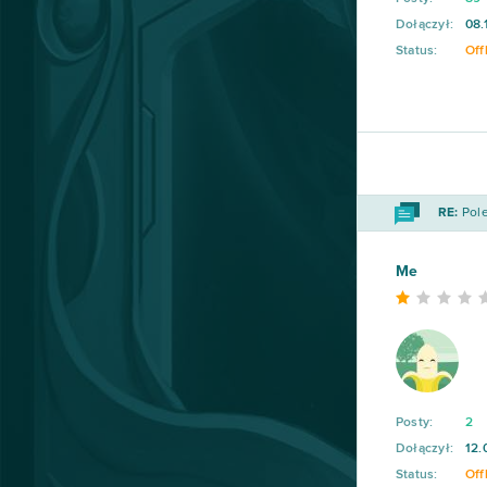
Dołączył:
08.
Status:
Off
RE:
Pole
Me
Posty:
2
Dołączył:
12.
Status:
Off