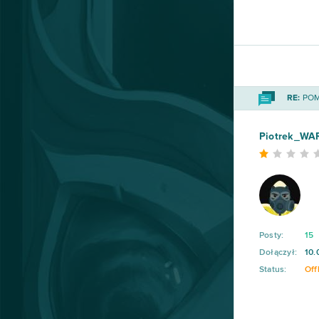
RE:
POMO
Piotrek_WA
Posty:
15
Dołączył:
10.
Status:
Off