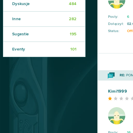
Dyskusje
484
Posty:
6
Inne
282
Dołączył:
02.
Status:
Off
Sugestie
195
Eventy
101
RE:
POMO
Kimi1999
Posty:
16