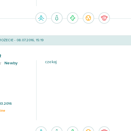
ŻECIE - 08.07.2016, 15:19
R
czekaj
Newby
03.2016
line