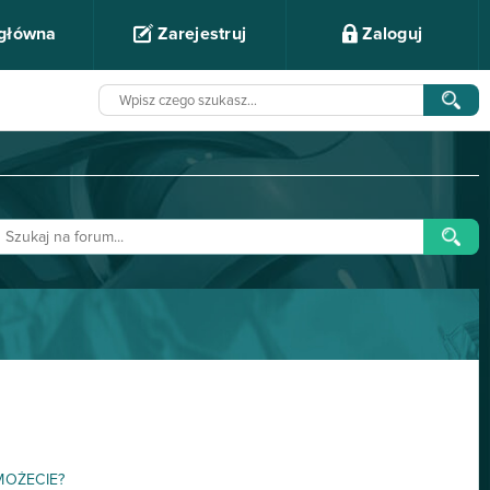
 główna
Zarejestruj
Zaloguj
OMOŻECIE?