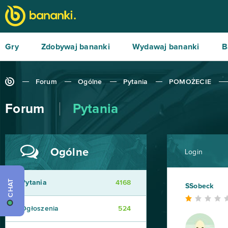
Gry
Zdobywaj bananki
Wydawaj bananki
B
Forum
Ogólne
Pytania
POMOŻECIE
Forum
Pytania
Ogólne
Login
CHAT
Pytania
4168
SSobeck
Ogłoszenia
524