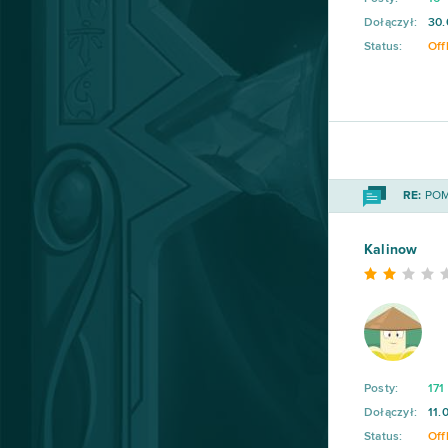
Dołączył:
30.
Status:
Off
RE:
POMO
Kalinow
Posty:
171
Dołączył:
11.
Status:
Off