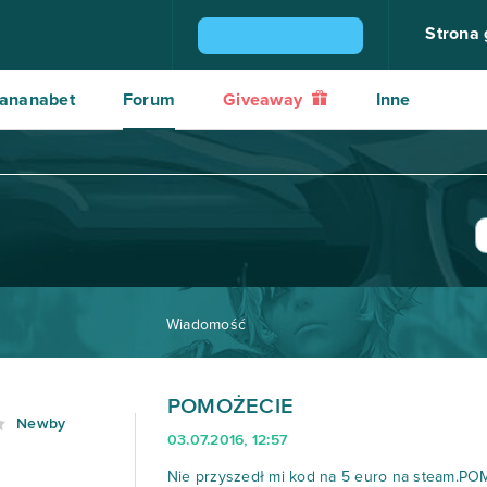
Strona
ZGARNIJ KONSOLĘ PS4
ananabet
Forum
Giveaway
Inne
Wiadomość
POMOŻECIE
Newby
03.07.2016, 12:57
Nie przyszedł mi kod na 5 euro na steam.P