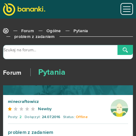
Forum
Ogólne
Pytania
problem z zadaniem
Pytania
Forum
minecraftowicz
Newby
Posty:
2
Dołączył:
24.07.2016
Status:
Offline
problem z zadaniem