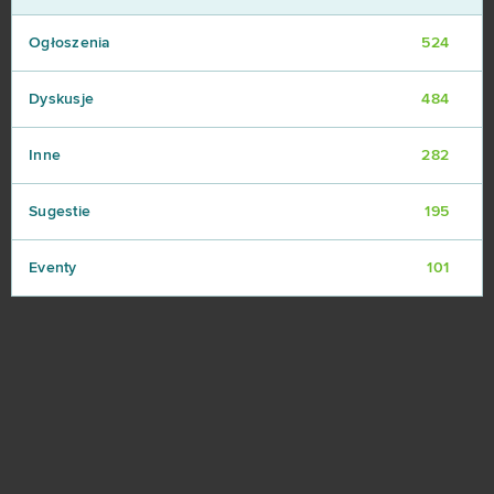
Ogłoszenia
524
Dyskusje
484
Inne
282
Sugestie
195
Eventy
101