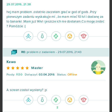
29.07.2016, 21:38
hej mam problem .ostatnio zaczełam grać w god of gods .Przy
pierwszym zadaniu wyskakuje mi , że mam mieć 10 lvl i dostanę za
to bananki .Mam już 14lvl i jeszcze ich nie dostałam.Co mogę zrobić
? Pomóżcie :(
RE:
problem z zadaniem - 29.07.2016, 21:43
Kewo
Master
Posty:
1130
Dołączył:
03.04.2016
Status:
Offline
A screen został wysłany? ;p
2