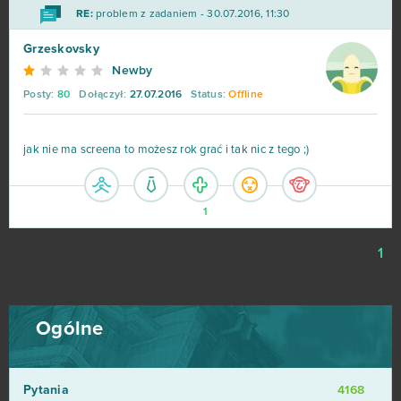
RE:
problem z zadaniem - 30.07.2016, 11:30
Grzeskovsky
Newby
Posty:
80
Dołączył:
27.07.2016
Status:
Offline
jak nie ma screena to możesz rok grać i tak nic z tego ;)
1
1
Ogólne
Pytania
4168