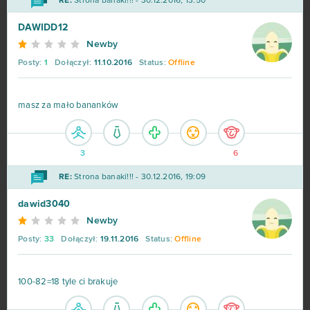
RE:
Strona banaki!!! - 30.12.2016, 13:50
DAWIDD12
Newby
Posty:
1
Dołączył:
11.10.2016
Status:
Offline
masz za mało bananków
3
6
RE:
Strona banaki!!! - 30.12.2016, 19:09
dawid3040
Newby
Posty:
33
Dołączył:
19.11.2016
Status:
Offline
100-82=18 tyle ci brakuje