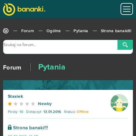
Forum
Ogólne
Pytania
Strona banaki!!!
Pytania
Forum
Stasiek
Newby
Posty:
10
Dołączył:
13.01.2016
Status:
Offline
Strona banaki!!!