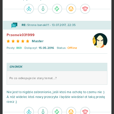
RE:
Strona banaki!!! - 13.07.2017, 22:35
Przemek031999
Master
Posty:
869
Dołączył:
15.05.2016
Status:
Offline
GN0M3K
Po co odkopujecie stary temat...?
Nie jest to nigdzie zabronionie, jeśli ktoś ma ochotę to czemu nie :)
A nóż widelec ktoś nowy przeczyta i będzie wiedział ot taką prostą
rzecz ;)