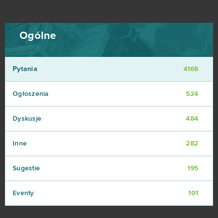
Ogólne
Pytania
4168
Ogłoszenia
524
Dyskusje
484
Inne
282
Sugestie
195
Eventy
101