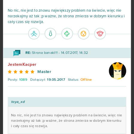
No nic, nie jest to znowu największy problem na świecie, więc nie
narzekajmy aż tak ;p ważne, że strona zmierza w dobrym kierunku i
cały czas się rozwija.
RE:
Strona banaki!!! - 14.07.2017, 14:32
JestemKacper
Master
Posty:
1089
Dołączył:
19.05.2017
Status:
Offline
toya_xd
No nic, nie jest to znowu największy problem na świecie, więc nie
narzekajmy aż tak ;p ważne, że strona zmierza w dobrym kierunku
i cały czas się rozwija.