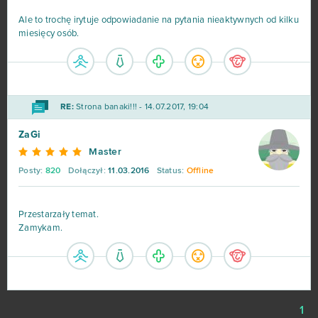
Ale to trochę irytuje odpowiadanie na pytania nieaktywnych od kilku
miesięcy osób.
RE:
Strona banaki!!! - 14.07.2017, 19:04
ZaGi
Master
Posty:
820
Dołączył:
11.03.2016
Status:
Offline
Przestarzały temat.
Zamykam.
1