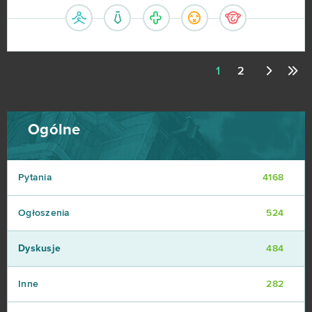
1
2
Ogólne
Pytania
4168
Ogłoszenia
524
Dyskusje
484
Inne
282