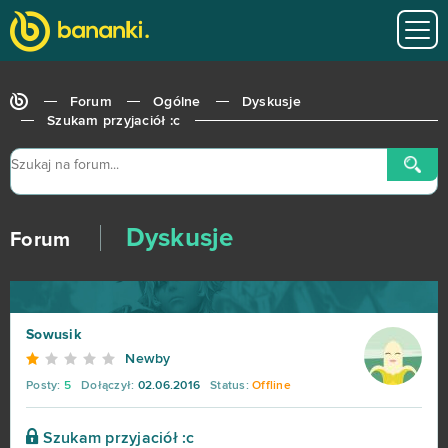
Forum
Ogólne
Dyskusje
Szukam przyjaciół :c
Dyskusje
Forum
Sowusik
Newby
Posty:
5
Dołączył:
02.06.2016
Status:
Offline
Szukam przyjaciół :c