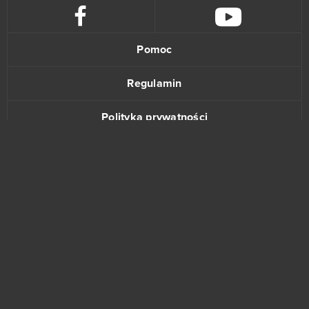
Pomoc
Regulamin
Polityka prywatności
Kontakt
www.bananki.pl
Trustpilot
© Copyright 2015