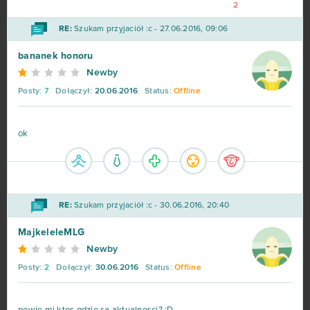
2
RE:
Szukam przyjaciół :c - 27.06.2016, 09:06
bananek honoru
Newby
Posty:
7
Dołączył:
20.06.2016
Status:
Offline
ok
RE:
Szukam przyjaciół :c - 30.06.2016, 20:40
MajkeleleMLG
Newby
Posty:
2
Dołączył:
30.06.2016
Status:
Offline