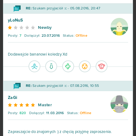
RE:
Szukam przyjaciół :c - 05.08.2016, 20:47
yLoNuS
Newby
Posty:
7
Dołączył:
23.07.2016
Status:
Offline
Dodawajcie bananowi koledzy Xd
RE:
Szukam przyjaciół :c - 07.08.2016, 10:55
ZaGi
Master
Posty:
820
Dołączył:
11.03.2016
Status:
Offline
Zapraszajcie do znajomych :) z chęcią przyjmę zaproszenia.