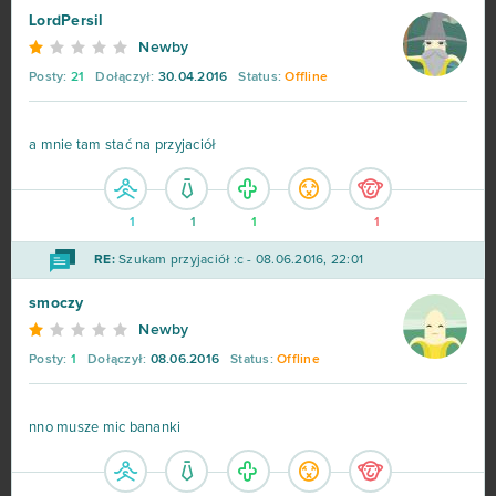
LordPersil
Newby
Posty:
21
Dołączył:
30.04.2016
Status:
Offline
a mnie tam stać na przyjaciół
1
1
1
1
RE:
Szukam przyjaciół :c - 08.06.2016, 22:01
smoczy
Newby
Posty:
1
Dołączył:
08.06.2016
Status:
Offline
nno musze mic bananki