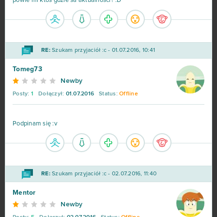
powie mi ktos gdzie sa aktualnosci? :D
RE:
Szukam przyjaciół :c - 01.07.2016, 10:41
Tomeg73
Newby
Posty:
1
Dołączył:
01.07.2016
Status:
Offline
Podpinam się :v
RE:
Szukam przyjaciół :c - 02.07.2016, 11:40
Mentor
Newby