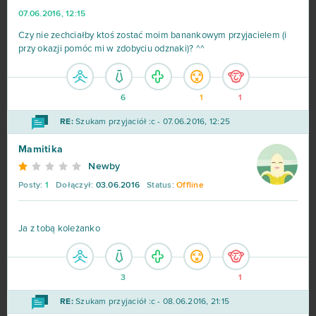
07.06.2016, 12:15
Czy nie zechciałby ktoś zostać moim banankowym przyjacielem (i
przy okazji pomóc mi w zdobyciu odznaki)? ^^
6
1
1
RE:
Szukam przyjaciół :c - 07.06.2016, 12:25
Mamitika
Newby
Posty:
1
Dołączył:
03.06.2016
Status:
Offline
Ja z tobą koleżanko
3
1
RE:
Szukam przyjaciół :c - 08.06.2016, 21:15