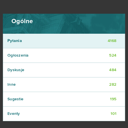
Ogólne
Pytania
4168
Ogłoszenia
524
Dyskusje
484
Inne
282
Sugestie
195
Eventy
101