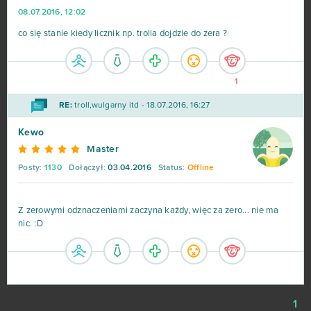
08.07.2016, 12:02
co się stanie kiedy licznik np. trolla dojdzie do zera ?
1
RE:
troll,wulgarny itd - 18.07.2016, 16:27
Kewo
Master
Posty:
1130
Dołączył:
03.04.2016
Status:
Offline
Z zerowymi odznaczeniami zaczyna każdy, więc za zero... nie ma
nic. :D
1