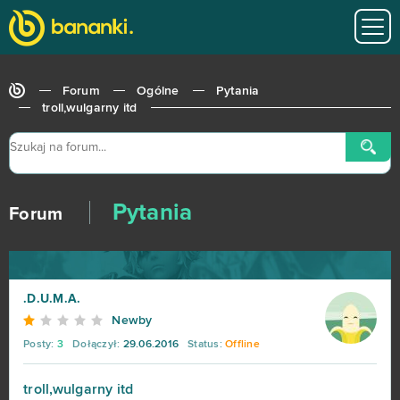
Forum
Ogólne
Pytania
troll,wulgarny itd
Pytania
Forum
.D.U.M.A.
Newby
Posty:
3
Dołączył:
29.06.2016
Status:
Offline
troll,wulgarny itd